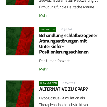
Seewachsysteme zur Reduzierung von
Ermüdung für die Deutsche Marine
Mehr
12. Juli 2021
ZAHNMEDIZIN
Behandlung schlafbezogener
Atmungsstörungen mit
Unterkiefer-
Positionierungsschienen
Das Ulmer Konzept
Mehr
6. Mai 2021
HUMANMEDIZIN
ALTERNATIVE ZU CPAP?
Hypoglossus-Stimulation als
Therapieoption bei obstruktiver