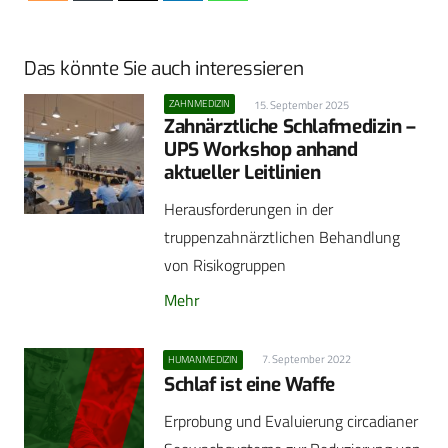
Das könnte Sie auch interessieren
ZAHNMEDIZIN
15. September 2025
Zahnärztliche Schlafmedizin –
UPS Workshop anhand
aktueller Leitlinien
Herausforderungen in der
truppenzahnärztlichen ­Behandlung
von Risikogruppen
Mehr
7. September 2022
HUMANMEDIZIN
Schlaf ist eine Waffe
Erprobung und Evaluierung circadianer