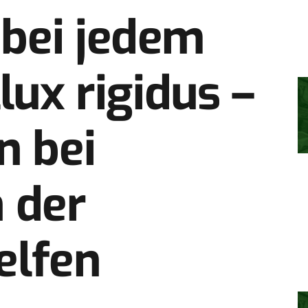
bei jedem
lux rigidus –
n bei
 der
elfen