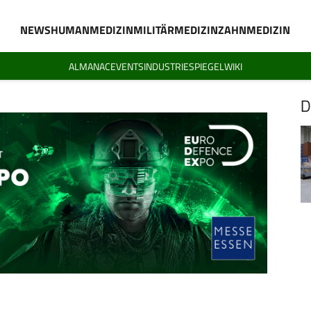
NEWS
HUMANMEDIZIN
MILITÄRMEDIZIN
ZAHNMEDIZIN
ALMANAC
EVENTS
INDUSTRIESPIEGEL
WIKI
D