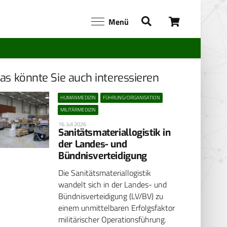
Menü
as könnte Sie auch interessieren
HUMANMEDIZIN
FÜHRUNG/ORGANISATION
MILITÄRMEDIZIN
16. Juli 2026
Sanitätsmateriallogistik in
der Landes- und
Bündnisverteidigung
Die Sanitätsmateriallogistik
wandelt sich in der Landes- und
Bündnisverteidigung (LV/BV) zu
einem unmittelbaren Erfolgsfaktor
militärischer Operationsführung.