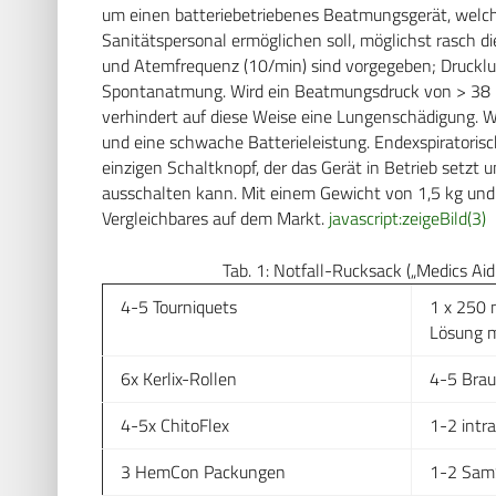
um einen batteriebetriebenes Beatmungsgerät, welc
Sanitätspersonal ermöglichen soll, möglichst rasch 
und Atemfrequenz (10/min) sind vorgegeben; Druckluft
Spontanatmung. Wird ein Beatmungsdruck von > 38 mm
verhindert auf diese Weise eine Lungenschädigung. W
und eine schwache Batterieleistung. Endexspiratorisc
einzigen Schaltknopf, der das Gerät in Betrieb setzt 
ausschalten kann. Mit einem Gewicht von 1,5 kg und 
Vergleichbares auf dem Markt.
javascript:zeigeBild(3)
Tab. 1: Notfall-Rucksack („Medics Aid
4-5 Tourniquets
1 x 250 
Lösung m
6x Kerlix-Rollen
4-5 Brau
4-5x ChitoFlex
1-2 intr
3 HemCon Packungen
1-2 SamS