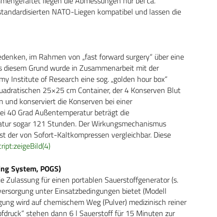
mmengefaltet liegen die Abmessungen nur bei ca.
 standardisierten NATO-Liegen kompatibel und lassen die
denken, im Rahmen von „fast forward surgery“ über eine
s diesem Grund wurde in Zusammenarbeit mit der
y Institute of Research eine sog. „golden hour box“
 quadratischen 25×25 cm Container, der 4 Konserven Blut
n und konserviert die Konserven bei einer
ei 40 Grad Außentemperatur beträgt die
atur sogar 121 Stunden. Der Wirkungsmechanismus
ist der von Sofort-Kaltkompressen vergleichbar. Diese
ript:zeigeBild(4)
ting System, POGS)
ie Zulassung für einen portablen Sauerstoffgenerator (s.
allversorgung unter Einsatzbedingungen bietet (Modell
gung wird auf chemischem Weg (Pulver) medizinisch reiner
fdruck“ stehen dann 6 l Sauerstoff für 15 Minuten zur