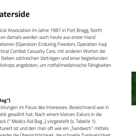
aterside
ical Association im Jahre 1987 in Fort Bragg, North
chon damals werden auch heute aus erster Hand
onen (Operation Enduring Freedom, Operation Iraqi
ctical Combat Casualty Care, mit anderen Worten die
Neben zahlreichen Vorträgen und einer begleitenden
kshops angeboten, um notfallmedizinische Fähigkeiten
Bag“)
cklungen im Focus des Interesses. Bezeichnend war in
tik gewählt hat. Nach einem kleinen Exkurs in die
 (“ Medics Aid Bag „) vorgestellt (s. Tabelle 1).
turiert ist und den man oft wie ein „Sandwich“ mittels
der die Übersichtlichkeit, die schnelle Zugänglichkeit