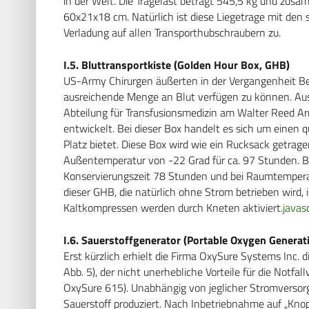
in der Welt. Die Tragelast beträgt 545,5 kg und zusa
60x21x18 cm. Natürlich ist diese Liegetrage mit den
Verladung auf allen Transporthubschraubern zu.
I.5. Bluttransportkiste (Golden Hour Box, GHB)
US-Army Chirurgen äußerten in der Vergangenheit Be
ausreichende Menge an Blut verfügen zu können. Au
Abteilung für Transfusionsmedizin am Walter Reed Arm
entwickelt. Bei dieser Box handelt es sich um einen
Platz bietet. Diese Box wird wie ein Rucksack getrage
Außentemperatur von -22 Grad für ca. 97 Stunden. B
Konservierungszeit 78 Stunden und bei Raumtemper
dieser GHB, die natürlich ohne Strom betrieben wird, 
Kaltkompressen werden durch Kneten aktiviert.
javasc
I.6. Sauerstoffgenerator (Portable Oxygen Genera
Erst kürzlich erhielt die Firma OxySure Systems Inc. d
Abb. 5), der nicht unerhebliche Vorteile für die Notf
OxySure 615). Unabhängig von jeglicher Stromversor
Sauerstoff produziert. Nach Inbetriebnahme auf „Knop