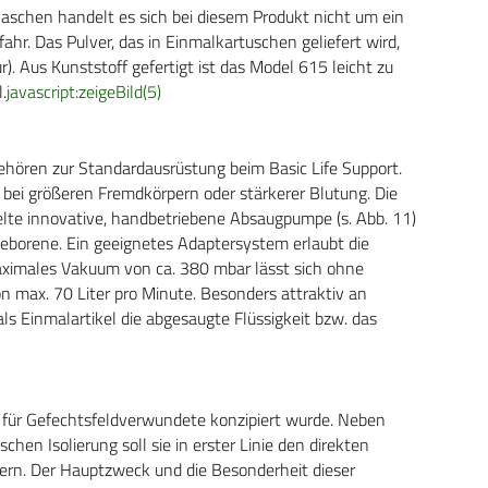
laschen handelt es sich bei diesem Produkt nicht um ein
ahr. Das Pulver, das in Einmalkartuschen geliefert wird,
. Aus Kunststoff gefertigt ist das Model 615 leicht zu
.
javascript:zeigeBild(5)
ören zur Standardausrüstung beim Basic Life Support.
bei größeren Fremdkörpern oder stärkerer Blutung. Die
elte innovative, handbetriebene Absaugpumpe (s. Abb. 11)
eborene. Ein geeignetes Adaptersystem erlaubt die
aximales Vakuum von ca. 380 mbar lässt sich ohne
n max. 70 Liter pro Minute. Besonders attraktiv an
ls Einmalartikel die abgesaugte Flüssigkeit bzw. das
ell für Gefechtsfeldverwundete konzipiert wurde. Neben
hen Isolierung soll sie in erster Linie den direkten
rn. Der Hauptzweck und die Besonderheit dieser