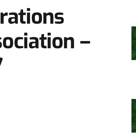
rations
ociation –
7