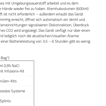
hes mit Umgebungssauerstoff arbeitet und es dem
die Hände wieder frei zu haben. Atemhubvolumen (600ml)
 ist nicht erforderlich – außerdem erlaubt das Gerät
Hg erreicht, öffnet sich automatisch ein Ventil und
arneinrichtungen signalisieren Diskonnektion, Überdruck
hes CO2 wird angezeigt. Das Gerät verfügt nur über einen
und lediglich noch die akustischen/visuellen Alarme
einer Batterieleistung von 3,5 – 6 Stunden gibt es wenig
 Bag“)
ml 0,9% NaCl
it Infusions-Kit
nülen-Kits
aossäre Systeme
plints