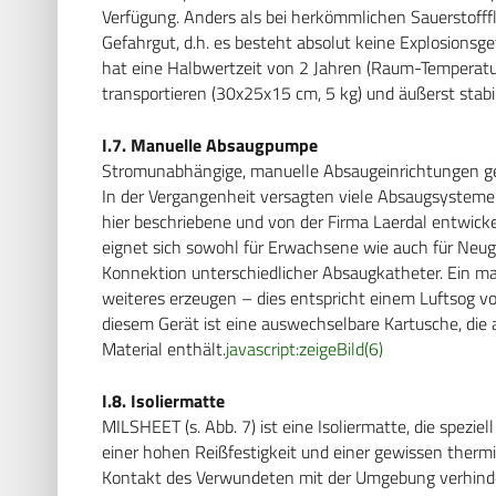
Verfügung. Anders als bei herkömmlichen Sauerstofff
Gefahrgut, d.h. es besteht absolut keine Explosionsgef
hat eine Halbwertzeit von 2 Jahren (Raum-Temperatur)
transportieren (30x25x15 cm, 5 kg) und äußerst stabil
I.7. Manuelle Absaugpumpe
Stromunabhängige, manuelle Absaugeinrichtungen geh
In der Vergangenheit versagten viele Absaugsysteme 
hier beschriebene und von der Firma Laerdal entwick
eignet sich sowohl für Erwachsene wie auch für Neug
Konnektion unterschiedlicher Absaugkatheter. Ein m
weiteres erzeugen – dies entspricht einem Luftsog vo
diesem Gerät ist eine auswechselbare Kartusche, die a
Material enthält.
javascript:zeigeBild(6)
I.8. Isoliermatte
MILSHEET (s. Abb. 7) ist eine Isoliermatte, die spezi
einer hohen Reißfestigkeit und einer gewissen thermisc
Kontakt des Verwundeten mit der Umgebung verhinde