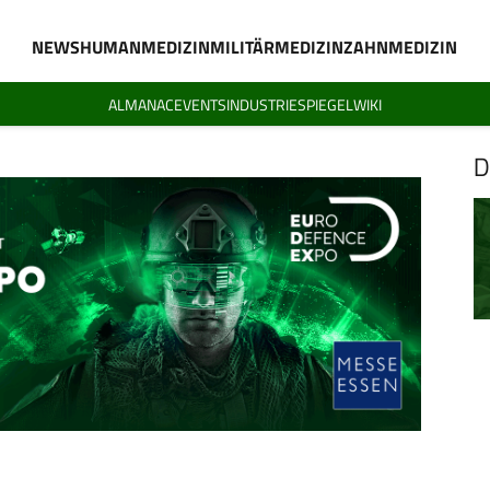
NEWS
HUMANMEDIZIN
MILITÄRMEDIZIN
ZAHNMEDIZIN
ALMANAC
EVENTS
INDUSTRIESPIEGEL
WIKI
D