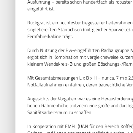
Ausführung – bereits schon hundertfach als robuster
eingeführt ist.
Rückgrat ist ein hochfester biegesteifer Leiterrahme
singlebereiften Starrachsen (mit gleicher Spurweite),
Fernfahrerkabine trägt.
Durch Nutzung der Bw-eingeführten Radbaugruppe Mic
ergibt sich in Kombination mit vergleichsweise kurz
kleinem Wendekreis-Ø und großen Böschungs-/Ram
Mit Gesamtabmessungen L x B x H = nur ca. 7 m x 2,
Notfallaufnahmen einfahren, deren baurechtliche Vor
Angesichts der Vorgaben war es eine Herausforderung
hohen Rahmenhöhe trotzdem eine große und durchgeh
Sanitätsarbeitsraum zu schaffen.
In Kooperation mit EMPL (UAN für den Bereich Koffer)
Gerippe- und Lagerungskonzept realisiert werden, w