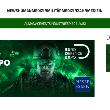
NEWS
HUMANMEDIZIN
MILITÄRMEDIZIN
ZAHNMEDIZIN
ALMANAC
EVENTS
INDUSTRIESPIEGEL
WIKI
D