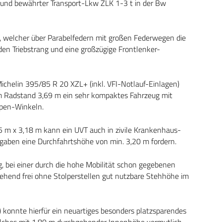
 und bewährter Transport-Lkw ZLK 1-3 t in der Bw
n, welcher über Parabelfedern mit großen Federwegen die
 den Triebstrang und eine großzügige Frontlenker-
helin 395/85 R 20 XZL+ (inkl. VFI-Notlauf-Einlagen)
em Radstand 3,69 m ein sehr kompaktes Fahrzeug mit
pen-Winkeln.
5 m x 3,18 m kann ein UVT auch in zivile Krankenhaus-
gaben eine Durchfahrtshöhe von min. 3,20 m fordern.
, bei einer durch die hohe Mobilität schon gegebenen
end frei ohne Stolperstellen gut nutzbare Stehhöhe im
 konnte hierfür ein neuartiges besonders platzsparendes
elches mit 1,80 m durchgehender Innenhöhe vermutlich