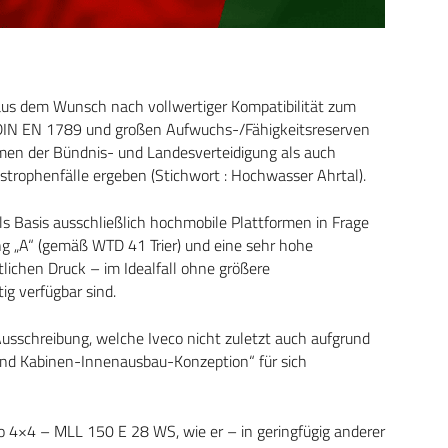
aus dem Wunsch nach vollwertiger Kompatibilität zum
r DIN EN 1789 und großen Aufwuchs-/Fähigkeitsreserven
hmen der Bündnis- und Landesverteidigung als auch
trophenfälle ergeben (Stichwort : Hochwasser Ahrtal).
ls Basis ausschließlich hochmobile Plattformen in Frage
ng „A“ (gemäß WTD 41 Trier) und eine sehr hohe
tlichen Druck – im Idealfall ohne größere
g verfügbar sind.
Ausschreibung, welche Iveco nicht zuletzt auch aufgrund
 und Kabinen-Innenausbau-Konzeption“ für sich
go 4×4 – MLL 150 E 28 WS, wie er – in geringfügig anderer