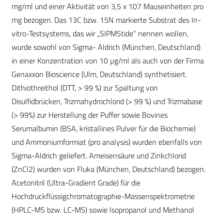
mg/ml und einer Aktivität von 3,5 x 107 Mauseinheiten pro
mg bezogen. Das 13C bzw. 15N markierte Substrat des In-
vitro-Testsystems, das wir „SIPMStide“ nennen wollen,
wurde sowohl von Sigma- Aldrich (München, Deutschland)
in einer Konzentration von 10 µg/ml als auch von der Firma
Genaxxon Bioscience (Ulm, Deutschland) synthetisiert.
Dithiothreithol (DTT, > 99 %) zur Spaltung von
Disulfidbrücken, Trizmahydrochlorid (> 99 %) und Trizmabase
(> 99%) zur Herstellung der Puffer sowie Bovines
Serumalbumin (BSA, kristallines Pulver für die Biochemie)
und Ammoniumformiat (pro analysis) wurden ebenfalls von
Sigma-Aldrich geliefert. Ameisensäure und Zinkchlorid
(ZnCl2) wurden von Fluka (München, Deutschland) bezogen.
Acetonitril (Ultra-Gradient Grade) für die
Hochdruckflüssigchromatographie-Massenspektrometrie
(HPLC-MS bzw. LC-MS) sowie Isopropanol und Methanol