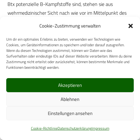
Btx potenzielle B-Kampfstoffe sind, stehen sie aus
wehrmedizinischer Sicht nach wie vor im Mittelpunkt des
Interesses. Die hier vorgestellte Stable Isotope Peptide
Cookie-Zustimmung verwalten
Mass Spectrometry für den Nachweis der Aktivität von Btx
A auf der Basis isotopenmarkierter Olipopeptide aus dem
Um dir ein optimales Erlebnis zu bieten, verwenden wir Technologien wie
Cookies, um Geräteinformationen zu speichern und/oder darauf zuzugreifen.
SNAP-25 und Standardaddition kann dabei einen Beitrag
Wenn du diesen Technologien zustimmst, können wir Daten wie das
zur Entwicklung alternativer Verfahren für den Mäusetest
Surfverhalten oder eindeutige IDs auf dieser Website verarbeiten. Wenn du deine
Zustimmung nicht erteilst oder zurückziehst, können bestimmte Merkmale und
leisten.
Funktionen beeinträchtigt werden.
Die Ergebnisse zeigen, dass das Verfahren zum
Akzeptieren
massenspektrometrischen Nachweis im Bereich < 10
Mauseinheiten in vitro geeignet ist. Nachdem Btx A
Ablehnen
insbesondere in der Behandlung der Cerebralparese eine
Einstellungen ansehen
wichtige Rolle spielt und nach wie vor die Mechanismen der
Toxinwirkungen abseits der behandelten Muskeln ungeklärt
Cookie-Richtlinie
Datenschutzerklärung
Impressum
sind, könnte auch hier der Einsatz isotopenmarkierter