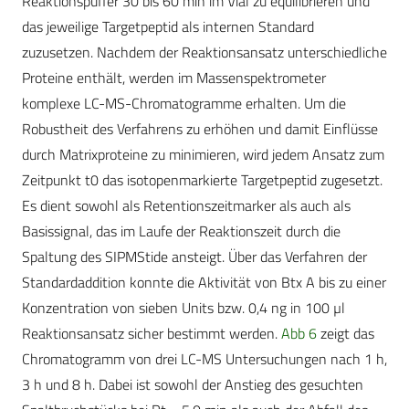
Reaktionspuffer 30 bis 60 min im Vial zu equilibrieren und
das jeweilige Targetpeptid als internen Standard
zuzusetzen. Nachdem der Reaktionsansatz unterschiedliche
Proteine enthält, werden im Massenspektrometer
komplexe LC-MS-Chromatogramme erhalten. Um die
Robustheit des Verfahrens zu erhöhen und damit Einflüsse
durch Matrixproteine zu minimieren, wird jedem Ansatz zum
Zeitpunkt t0 das isotopenmarkierte Targetpeptid zugesetzt.
Es dient sowohl als Retentionszeitmarker als auch als
Basissignal, das im Laufe der Reaktionszeit durch die
Spaltung des SIPMStide ansteigt. Über das Verfahren der
Standardaddition konnte die Aktivität von Btx A bis zu einer
Konzentration von sieben Units bzw. 0,4 ng in 100 µl
Reaktionsansatz sicher bestimmt werden.
Abb 6
zeigt das
Chromatogramm von drei LC-MS Untersuchungen nach 1 h,
3 h und 8 h. Dabei ist sowohl der Anstieg des gesuchten