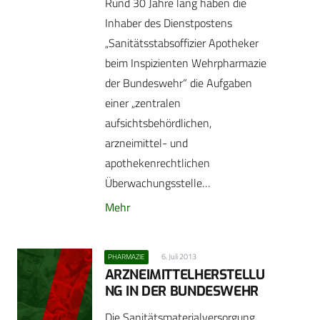
Rund 30 Jahre lang haben die
Inhaber des Dienstpostens
„Sanitätsstabsoffizier Apotheker
beim Inspizienten Wehr­pharmazie
der Bundeswehr“ die Aufgaben
einer „zentralen
aufsichtsbehördlichen,
arzneimittel- und
apothekenrechtlichen
Überwachungsstelle…
Mehr
6. Juli 2013
PHARMAZIE
ARZNEIMITTELHERSTELLU
NG IN DER BUNDESWEHR
Die Sanitätsmaterialversorgung