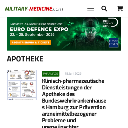
Anzeige
APOTHEKE
15. Juni 2026
PHARMAZIE
Klinisch-pharmazeutische
Dienstleistungen der
Apotheke des
Bundeswehrkrankenhause
s Hamburg zur Prävention
arzneimittel­bezogener
Probleme und
unerwünschter