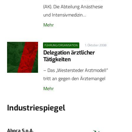
(AK). Die Abteilung Anästhesie
und Intensivmedizin…
Mehr
1. Oktober 2008
FÜHRUNG/ORGANISATION
Delegation ärztlicher
Tätigkeiten
– Das „Westersteder Arztmodell“
tritt an gegen den Ärztemangel
Mehr
Industriespiegel
Aboca S.p.A.