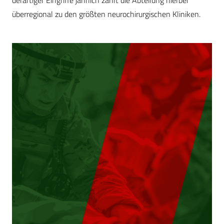
derartiger Eingriffe jährlich zählt die Abteilung hierbei
überregional zu den größten neurochirurgischen Kliniken.