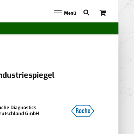
Menü
ndustriespiegel
oche Diagnostics
eutschland GmbH