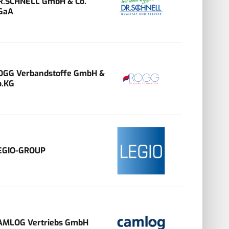
R.SCHNELL GmbH & Co.
GaA
OGG Verbandstoffe GmbH &
o.KG
EGIO-GROUP
AMLOG Vertriebs GmbH