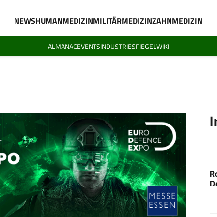
NEWS
HUMANMEDIZIN
MILITÄRMEDIZIN
ZAHNMEDIZIN
ALMANAC
EVENTS
INDUSTRIESPIEGEL
WIKI
I
R
D