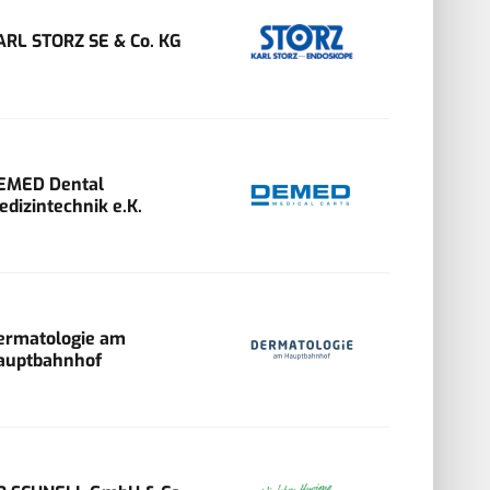
ARL STORZ SE & Co. KG
EMED Dental
edizintechnik e.K.
ermatologie am
auptbahnhof