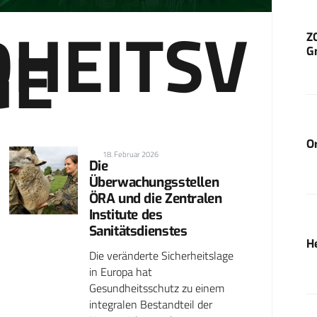
HEITSV
GE
Z
G
O
18. Februar 2026
Die
Überwachungsstellen
ÖRA und die Zentralen
Institute des
Sanitätsdienstes
H
Die veränderte Sicherheitslage
in Europa hat
Gesundheitsschutz zu einem
integralen Bestandteil der