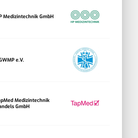
P Medizintechnik GmbH
GWMP e.V.
apMed Medizintechnik
andels GmbH