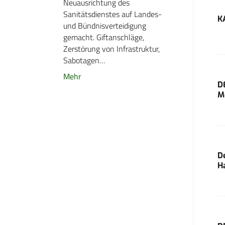
Neuausrichtung des
Sanitätsdienstes auf Landes-
K
und Bündnisverteidigung
gemacht. Giftanschläge,
Zerstörung von Infrastruktur,
Sabotagen…
Mehr
D
M
D
H