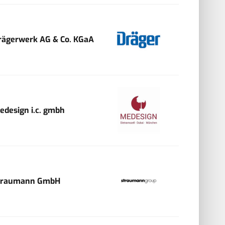
rägerwerk AG & Co. KGaA
edesign i.c. gmbh
traumann GmbH