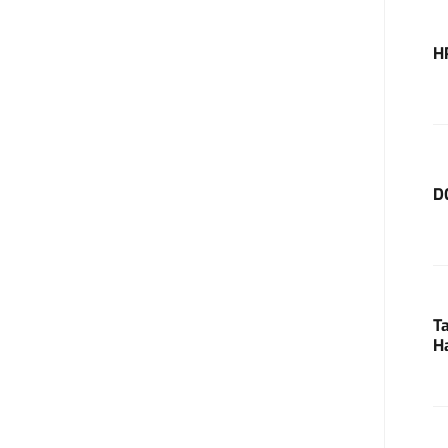
H
D
T
H