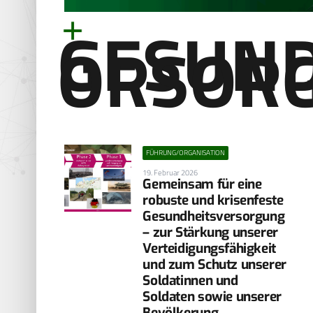
GESUND
ORSOR
FÜHRUNG/ORGANISATION
19. Februar 2026
Gemeinsam für eine
robuste und krisenfeste
Gesundheitsversorgung
– zur Stärkung unserer
Verteidigungsfähigkeit
und zum Schutz unserer
Soldatinnen und
Soldaten sowie unserer
Bevölkerung