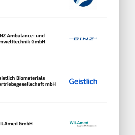
INZ Ambulance- und
mwelttechnik GmbH
eistlich Biomaterials
ertriebsgesellschaft mbH
ILAmed GmbH