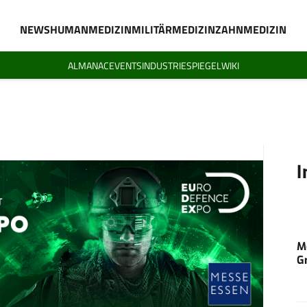
NEWS
HUMANMEDIZIN
MILITÄRMEDIZIN
ZAHNMEDIZIN
ALMANAC
EVENTS
INDUSTRIESPIEGEL
WIKI
I
M
G