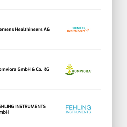
iemens Healthineers AG
omviora GmbH & Co. KG
EHLING INSTRUMENTS
mbH