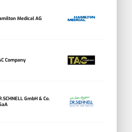
amilton Medical AG
AC Company
R.SCHNELL GmbH & Co.
GaA