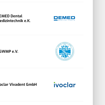
EMED Dental
edizintechnik e.K.
GWMP e.V.
voclar Vivadent GmbH