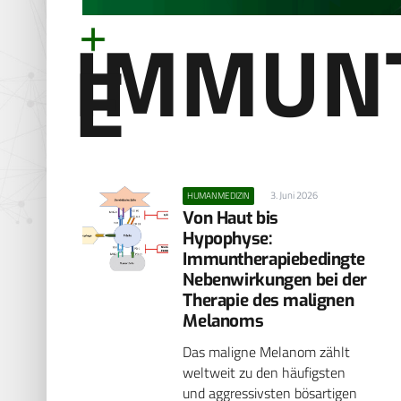
IMMUN
E
3. Juni 2026
HUMANMEDIZIN
Von Haut bis
Hypophyse:
Immuntherapiebedingte
Nebenwirkungen bei der
Therapie des malignen
Melanoms
Das maligne Melanom zählt
weltweit zu den häufigsten
und aggressivsten bösartigen