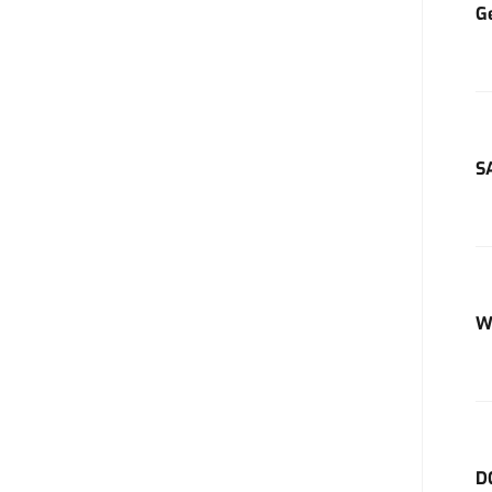
G
S
W
D