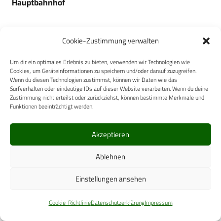
Hauptbahnhof
Cookie-Zustimmung verwalten
Um dir ein optimales Erlebnis zu bieten, verwenden wir Technologien wie
TapMed Medizintechnik
Cookies, um Geräteinformationen zu speichern und/oder darauf zuzugreifen.
Handels GmbH
Wenn du diesen Technologien zustimmst, können wir Daten wie das
Surfverhalten oder eindeutige IDs auf dieser Website verarbeiten. Wenn du deine
Zustimmung nicht erteilst oder zurückziehst, können bestimmte Merkmale und
Funktionen beeinträchtigt werden.
Akzeptieren
DGWMP e.V.
Ablehnen
Einstellungen ansehen
AbbVie Deutschland GmbH &
Cookie-Richtlinie
Datenschutzerklärung
Impressum
Co. KG