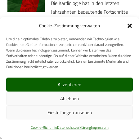
Die Kardiologie hat in den letzten
Jahrzehnten bedeutende Fortschritte
in der Prävention, Diagnose und
Cookie-Zustimmung verwalten
Behandlung von Herz-Kreislauf-
Erkrankungen gemacht, was auch für
Um dir ein optimales Erlebnis zu bieten, verwenden wir Technologien wie
Cookies, um Geräteinformationen zu speichern und/oder darauf zuzugreifen.
die Gesundheit von Soldaten…
Wenn du diesen Technologien zustimmst, können wir Daten wie das
Surfverhalten oder eindeutige IDs auf dieser Website verarbeiten. Wenn du deine
Mehr
Zustimmung nicht erteilst oder zurückziehst, können bestimmte Merkmale und
Funktionen beeinträchtigt werden.
HUMANMEDIZIN
2. September 2025
Force Health Protection in der
Akzeptieren
Landes- und
Bündnisverteidigung: „Die
Ablehnen
hässlichen Fünf“
Erkrankungsgruppen – was ist
Einstellungen ansehen
zu tun?
Cookie-Richtlinie
Datenschutzerklärung
Impressum
Infektionserkrankungen sind
wehrmedizinisch hoch relevant – sie