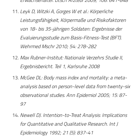
Erwachsenalter. Dtsch Arztebl 2009; 106: 641-648
Leyk D, Witzki A, Gorges W et al.: Körperliche
Leistungsfähigkeit, Körpermaße und Risikofaktoren
von 18- bis 35-jährigen Soldaten: Ergebnisse der
Evaluierungsstudie zum Basis-Fitness-Test (BFT).
Wehrmed Mschr 2010; 54: 278-282
Max Rubner-Institut: Nationale Verzehrs Studie II,
Ergebnisbericht. Teil 1, Karlsruhe 2008
McGee DL: Body mass index and mortality: a meta-
analysis based on person-level data from twenty-six
observational studies. Ann Epidemiol 2005; 15: 87-
97
Newell DJ. Intention-to-Treat Analysis: Implications
for Quantitative and Qualitative Research. Int J
Epidemiology 1992; 21 (5): 837-41