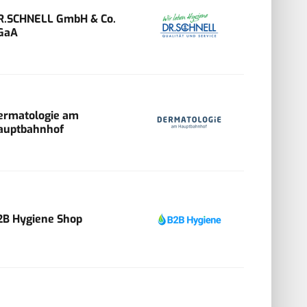
R.SCHNELL GmbH & Co.
GaA
ermatologie am
auptbahnhof
2B Hygiene Shop