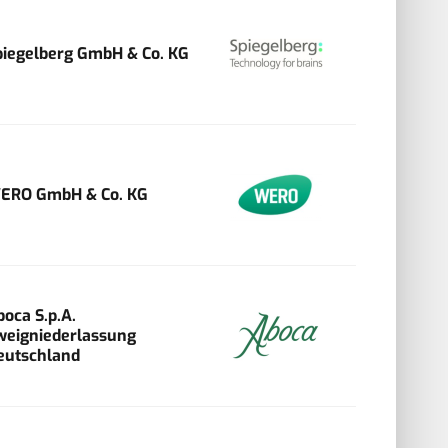
piegelberg GmbH & Co. KG
ERO GmbH & Co. KG
boca S.p.A.
weigniederlassung
eutschland