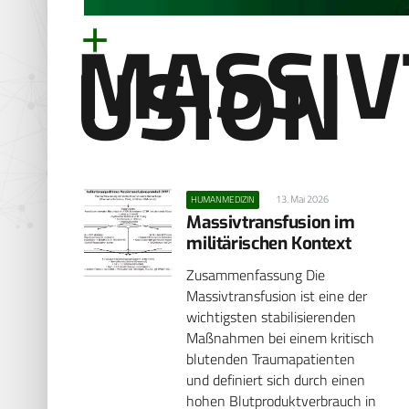
MASSIV
USION
13. Mai 2026
HUMANMEDIZIN
Massivtransfusion im
militärischen Kontext
Zusammenfassung Die
Massivtransfusion ist eine der
wichtigsten stabilisierenden
Maßnahmen bei einem kritisch
blutenden Traumapatienten
und definiert sich durch einen
hohen Blutproduktverbrauch in