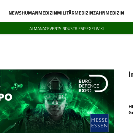
NEWS
HUMANMEDIZIN
MILITÄRMEDIZIN
ZAHNMEDIZIN
ALMANAC
EVENTS
INDUSTRIESPIEGEL
WIKI
I
H
G