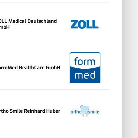
OLL Medical Deutschland
mbH
ormMed HealthCare GmbH
rtho Smile Reinhard Huber