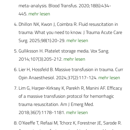
meta-analysis. Blood Transfus. 2020;18(6):434-
445.
mehr lesen
Dhillon NK, Kwon J, Coimbra R. Fluid resuscitation in
trauma: What you need to know. J Trauma Acute Care
Surg. 2025;98(1):20-29.
mehr lesen
Gulliksson H. Platelet storage media. Vox Sang.
2014;107(3):205-212.
mehr lesen
Lier H, Hossfeld B. Massive transfusion in trauma. Curr
Opin Anaesthesiol. 2024;37(2):117-124.
mehr lesen
Lim G, Harper-Kirksey K, Parekh R, Manini AF. Efficacy
of a massive transfusion protocol for hemorrhagic
trauma resuscitation. Am J Emerg Med.
2018;36(7):1178-1181.
mehr lesen
O’Keeffe T, Refaai M, Tchorz K, Forestner JE, Sarode R.