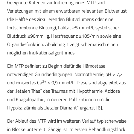
Geeignete Kriterien zur Initiierung eines MTP sind
Verletzungen mit einem erwartbaren relevanten Blutverlust
(die Hälfte des zirkulierenden Blutvolumens oder eine
fortschreitende Blutung), Laktat ≥5 mmol/l, systolischer
Blutdruck ≤90mmHg, Herzfrequenz ≥105/min sowie eine
Organdysfunktion. Abbildung 1 zeigt schematisch einen
möglichen Indikationsalgorithmus.
Ein MTP definiert zu Beginn diefür die Hämostase
notwendigen Grundbedingungen: Normothermie, pH > 7,2
2+
und ionisiertes Ca
> 0,9 mmol/L. Diese sind abgeleitet aus
der „letalen Trias“ des Traumas mit Hypothermie, Azidose
und Koagulopathie, in neueren Publikationen um die
Hypokalziämie als „letaler Diamant“ ergänzt
[6]
.
Der Ablauf des MTP wird im weiteren Verlauf typischerweise
in Blöcke unterteilt. Gängig ist im ersten Behandlungsblock