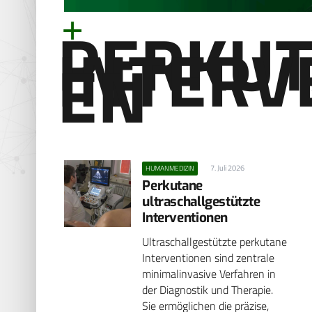
PERKU
INTERV
EN
7. Juli 2026
HUMANMEDIZIN
Perkutane
ultraschallgestützte
Interventionen
Ultraschallgestützte perkutane
Interventionen sind zentrale
minimalinvasive Verfahren in
der Diagnostik und Therapie.
Sie ermöglichen die präzise,