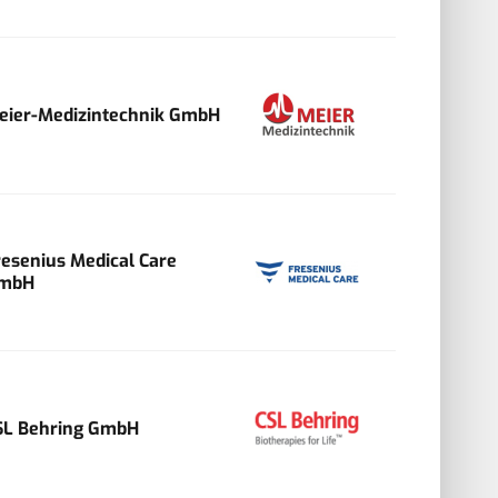
eier-Medizintechnik GmbH
resenius Medical Care
mbH
SL Behring GmbH