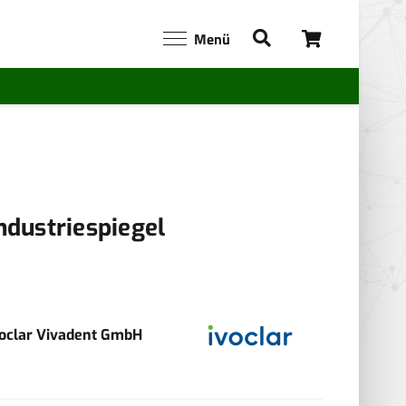
Menü
ndustriespiegel
voclar Vivadent GmbH