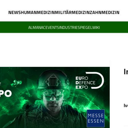
NEWS
HUMANMEDIZIN
MILITÄRMEDIZIN
ZAHNMEDIZIN
ALMANAC
EVENTS
INDUSTRIESPIEGEL
WIKI
I
I