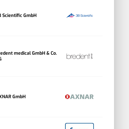
B Scientific GmbH
redent medical GmbH & Co.
G
XNAR GmbH