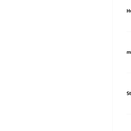
H
m
S