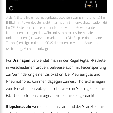
Abb. 4: Bildreihe eines malignitätssuspekten Lymphknotens: (a) Im
B-Bild mit Powerdoppler sieht man kaum Binnenvaskularisation. (b)
Im CEUS stellen sich die perfundierten, vitalen Gewebeanteile
kontrastiert (orange) dar, während sich nekrotische Areale
unkontrastiert (schwarz) demarkieren (c) Die Biopsie (in in-plane-
Technik) erfolgt in den im CEUS detektierten vitalen Anteilen.
(Abbildung: Michael Ludwig)
Für
Drainagen
verwendet man in der Regel Pigtail-Katheter
in verschiedenen Größen, teilweise auch mit Fadensperrung
zur Verhinderung einer Dislokation. Bei Pleuraerguss und
Pneumothorax kommen dagegen zumeist Thoraxdrainagen
zum Einsatz, heutzutage üblicherweise in Seldinger-Technik
(statt der offenen chirurgischen Technik) eingebracht.
Biopsienadeln
werden zunächst anhand der Stanztechnik