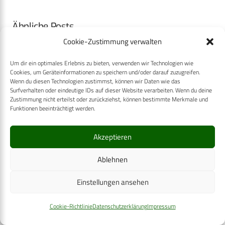
Ähnliche Posts
Cookie-Zustimmung verwalten
Um dir ein optimales Erlebnis zu bieten, verwenden wir Technologien wie
Cookies, um Geräteinformationen zu speichern und/oder darauf zuzugreifen.
Wenn du diesen Technologien zustimmst, können wir Daten wie das
Surfverhalten oder eindeutige IDs auf dieser Website verarbeiten. Wenn du deine
Zustimmung nicht erteilst oder zurückziehst, können bestimmte Merkmale und
Funktionen beeinträchtigt werden.
Akzeptieren
Ablehnen
Einstellungen ansehen
Point-of-care-Ultraschall (POCUS) bei
Cookie-Richtlinie
Datenschutzerklärung
Impressum
Infektionskrankheiten