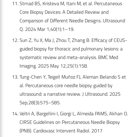
Strnad BS, Kristeva M, Itani M, et al. Percutaneous
Core Biopsy Devices: A Detailed Review and
Comparison of Different Needle Designs. Ultrasound
Q. 2024 Mar 1;40(1):1–19.
Sun Z, Yu X, Ma J, Zhou T, Zhang B. Efficacy of CEUS-
guided biopsy for thoracic and pulmonary lesions: a
systematic review and meta-analysis. BMC Med
Imaging. 2025 May 12;25(1):158.
Tung-Chen Y, Teigell Muñoz FJ, Aleman Belando S et
al. Percutaneous core needle biopsy guided by
ultrasound: a narrative review. J Ultrasound. 2025
Sep;28(3):575–585.
Veltri A, Bargellini I, Giorgi L, Almeida PAMS, Akhan O.
CIRSE Guidelines on Percutaneous Needle Biopsy
(PNB). Cardiovasc Intervent Radiol. 2017