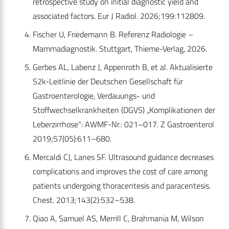
retrospective study on initial diagnostic yield and
associated factors. Eur J Radiol. 2026;199:112809.
Fischer U, Friedemann B. Referenz Radiologie –
Mammadiagnostik. Stuttgart, Thieme-Verlag, 2026.
Gerbes AL, Labenz J, Appenroth B, et al. Aktualisierte
S2k-Leitlinie der Deutschen Gesellschaft für
Gastroenterologie, Verdauungs- und
Stoffwechselkrankheiten (DGVS) „Komplikationen der
Leberzirrhose“: AWMF-Nr.: 021–017. Z Gastroenterol
2019;57(05):611–680.
Mercaldi CJ, Lanes SF. Ultrasound guidance decreases
complications and improves the cost of care among
patients undergoing thoracentesis and paracentesis.
Chest. 2013;143(2):532–538.
Qiao A, Samuel AS, Merrill C, Brahmania M, Wilson