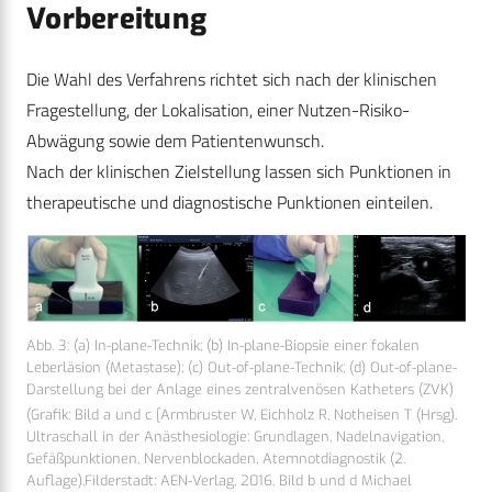
Vorbereitung
Die Wahl des Verfahrens richtet sich nach der klinischen
Fragestellung, der Lokalisation, einer Nutzen-Risiko-
Abwägung sowie dem Patientenwunsch.
Nach der klinischen Zielstellung lassen sich Punktionen in
therapeutische und diagnostische Punktionen einteilen.
Abb. 3: (a) In-plane-Technik; (b) In-plane-Biopsie einer fokalen
Leberläsion (Metastase); (c) Out-of-plane-Technik; (d) Out-of-plane-
Darstellung bei der Anlage eines zentralvenösen Katheters (ZVK)
(Grafik: Bild a und c [Armbruster W, Eichholz R, Notheisen T (Hrsg).
Ultraschall in der Anästhesiologie: Grundlagen, Nadelnavigation,
Gefäßpunktionen, Nervenblockaden, Atemnotdiagnostik (2.
Auflage),Filderstadt: AEN-Verlag, 2016, Bild b und d Michael