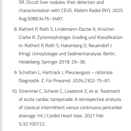
SR. Occult liver nodules: their detection and
characterization with CEUS. Abdom Radiol (NY). 2025
Aug;50(8):3476–3487.
Rathert P, Roth S, Lindemann-Docter K, Knüchel-
Clarke R. Zytomorphologie, Grading und Klassifikation.
In: Rathert P, Roth S, Hakenberg O, Neuendorf J
(Hrsg). Urinzytologie und Sedimentanalyse. Berlin,
Heidelberg: Springer 2018: 29–38.
Schotten L, Hartnack J. Pleuraerguss – rationale
Diagnostik. Z. Für Pneumol. 2026;23(2): 75–81.
Stremmel C, Scherer C, Lüsebrink E, et al. Treatment
of acute cardiac tamponade: A retrospective analysis
of classical intermittent versus continuous pericardial
drainage. Int J Cardiol Heart Vasc. 2021 Feb
5;32:100722..