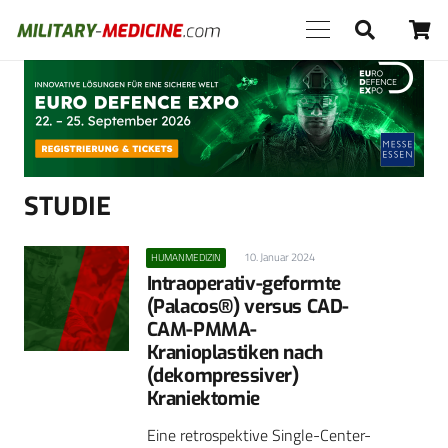
Anzeige
STUDIE
10. Januar 2024
HUMANMEDIZIN
Intraoperativ-geformte
(Palacos®) versus CAD-
CAM-PMMA-
Kranioplastiken nach
(dekompressiver)
Kraniektomie
Eine retrospektive Single-Center-