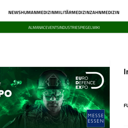
NEWS
HUMANMEDIZIN
MILITÄRMEDIZIN
ZAHNMEDIZIN
ALMANAC
EVENTS
INDUSTRIESPIEGEL
WIKI
I
F