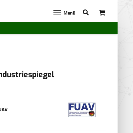
Menü
ndustriespiegel
UAV