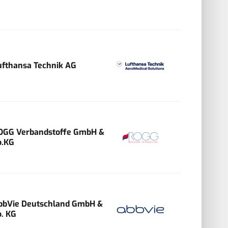
ufthansa Technik AG
OGG Verbandstoffe GmbH &
o.KG
bbVie Deutschland GmbH &
o. KG