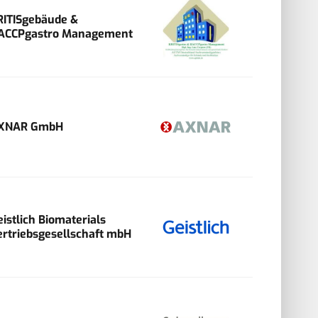
RITISgebäude &
ACCPgastro Management
XNAR GmbH
eistlich Biomaterials
ertriebsgesellschaft mbH