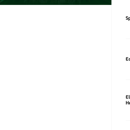
S
E
E
H