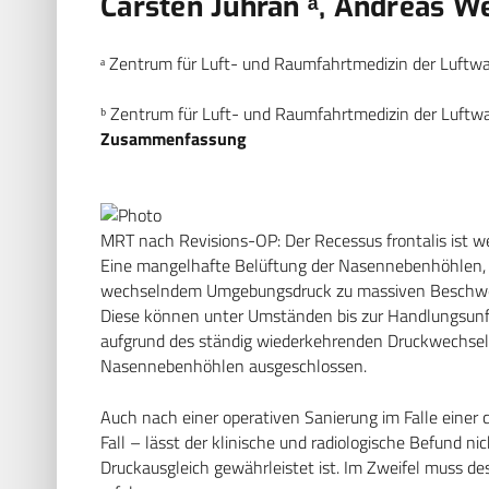
Carsten Juhran ᵃ, Andreas We
ᵃ Zentrum für Luft- und Raumfahrtmedizin der Luftwaf
ᵇ Zentrum für Luft- und Raumfahrtmedizin der Luftwa
Zusammenfassung
MRT nach Revisions-OP: Der Recessus frontalis ist w
Eine mangelhafte Belüftung der Nasennebenhöhlen, wie 
wechselndem Umgebungsdruck zu massiven Beschwe
Diese können unter Umständen bis zur Handlungsunfähi
aufgrund des ständig wiederkehrenden Druckwechsels
Nasennebenhöhlen ausgeschlossen.
Auch nach einer operativen Sanierung im Falle einer 
Fall – lässt der klinische und radiologische Befund ni
Druckausgleich gewährleistet ist. Im Zweifel muss de