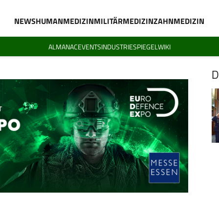
NEWS
HUMANMEDIZIN
MILITÄRMEDIZIN
ZAHNMEDIZIN
ALMANAC
EVENTS
INDUSTRIESPIEGEL
WIKI
D