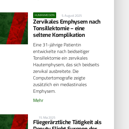
HUMANMEDIZIN
5. August 2025
Zervikales Emphysem nach
Tonsillektomie – eine
seltene Komplikation
Eine 31-jährige Patientin
entwickelte nach beidseitiger
Tonsillektomie ein zervikales
Hautemphysem, das sich beidseits
zervikal ausbreitete. Die
Computertomografie zeigte
zusätzlich ein mediastinales
Emphysem.
Mehr
15. Mai 2025
Fliegerärztliche Tätigkeit als
Deputy Flight Surgeon der