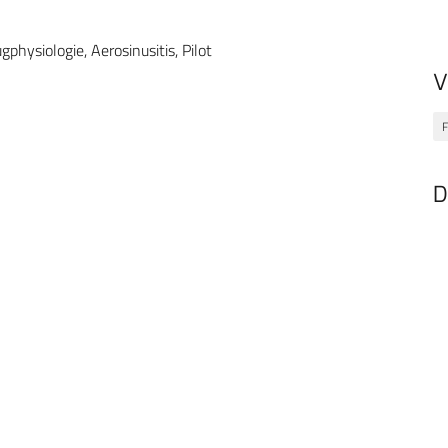
gphysiologie, Aerosinusitis, Pilot
V
F
D