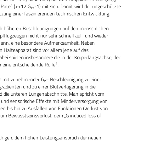
z
t-Rate“ (>+12 G
-1) mit sich. Damit wird der ungeschützte
zs
tzung einer faszinierenden technischen Entwicklung.
ich höheren Beschleunigungen auf den menschlichen
fflugzeugen nicht nur sehr schnell auf- und wieder
 kann, eine besondere Aufmerksamkeit. Neben
 Halteapparat sind vor allem jene auf das
ei spielen insbesondere die in der Körperlängsachse, der
1
 eine entscheidende Rolle
.
es mit zunehmender G
– Beschleunigung zu einer
z
adienten und zu einer Blutverlagerung in die
d die unteren Lungenabschnitte. Man spricht vom
 und sensorische Effekte mit Minderversorgung von
n bis hin zu Ausfällen von Funktionen (Verlust von
um Bewusstseinsverlust, dem „G induced loss of
fähigen, dem hohen Leistungsanspruch der neuen