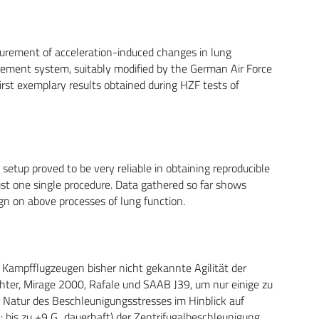
asurement of acceleration-induced changes in lung
rement system, suitably modified by the German Air Force
first exemplary results obtained during HZF tests of
etup proved to be very reliable in obtaining reproducible
just one single procedure. Data gathered so far shows
n on above processes of lung function.
 Kampfflugzeugen bisher nicht gekannte Agilität der
hter, Mirage 2000, Rafale und SAAB J39, um nur einige zu
 Natur des Beschleunigungsstresses im Hinblick auf
: bis zu +9 G
dauerhaft) der Zentrifugalbeschleunigung,