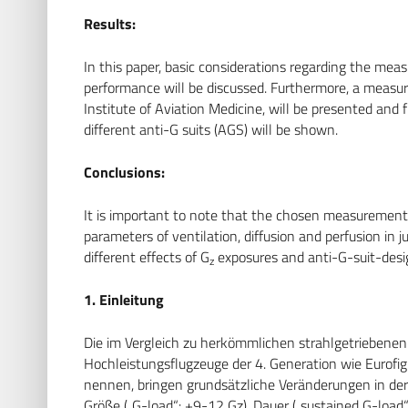
Results:
In this paper, basic considerations regarding the me
performance will be discussed. Furthermore, a measu
Institute of Aviation Medicine, will be presented and 
different anti-G suits (AGS) will be shown.
Conclusions:
It is important to note that the chosen measurement s
parameters of ventilation, diffusion and perfusion in 
different effects of G
exposures and anti-G-suit-desig
z
1. Einleitung
Die im Vergleich zu herkömmlichen strahlgetriebenen
Hochleistungsflugzeuge der 4. Generation wie Eurofig
nennen, bringen grundsätzliche Veränderungen in der
Größe („G-load“: +9-12 Gz), Dauer („sustained G-load“