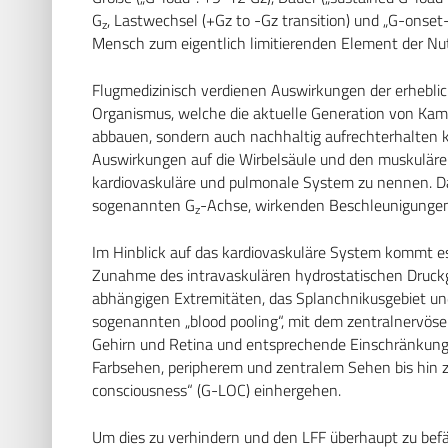
G
, Lastwechsel (+Gz to -Gz transition) und „G-onse
z
Mensch zum eigentlich limitierenden Element der Nu
Flugmedizinisch verdienen Auswirkungen der erhebl
Organismus, welche die aktuelle Generation von Kamp
abbauen, sondern auch nachhaltig aufrechterhalten
Auswirkungen auf die Wirbelsäule und den muskulären
kardiovaskuläre und pulmonale System zu nennen. Dab
sogenannten G
-Achse, wirkenden Beschleunigungen
z
Im Hinblick auf das kardiovaskuläre System kommt 
Zunahme des intravaskulären hydrostatischen Druckgr
abhängigen Extremitäten, das Splanchnikusgebiet un
sogenannten „blood pooling“, mit dem zentralnervöse
Gehirn und Retina und entsprechende Einschränkunge
Farbsehen, peripherem und zentralem Sehen bis hin z
consciousness“ (G-LOC) einhergehen.
Um dies zu verhindern und den LFF überhaupt zu be