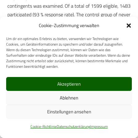
contingents was examined. Of a total of 1599 eligible, 1483
participated (93 % response rate). The control group of never
deployed soldiers consisted of 932 eligible soldiers selected
Cookie-Zustimmung verwalten
from the same sample points and was matched to the
Um dir ein optimales Erlebnis zu bieten, verwenden wir Technologien wie
deployed soldiers; 889 participated (95% response rate).
Cookies, um Geräteinformationen zu speichern und/oder darauf zuzugreifen.
Mental disorders and PTSD were assessed using the
Wenn du diesen Technologien zustimmst, können wir Daten wie das
Surfverhalten oder eindeutige IDs auf dieser Website verarbeiten. Wenn du deine
Composite International Diagnostic Interview (CIDI), military
Zustimmung nicht erteilst oder zurückziehst, können bestimmte Merkmale und
version according to the diagnostic criteria of DSMIVTR.
Funktionen beeinträchtigt werden.
Additionally self report scales assessing combat
experiences, risk and resilience factors, and severity of
Akzeptieren
symptoms were administered.
Ablehnen
Results:
Deployed soldiers experience a mean number of
Einstellungen ansehen
20.3 (sd = 25.1) combat events. 14.7 % of the deployed
report at least one traumatic (DSM IV definition) combat
Cookie-Richtlinie
Datenschutzerklärung
Impressum
related event. Preliminary analyses show that compared to