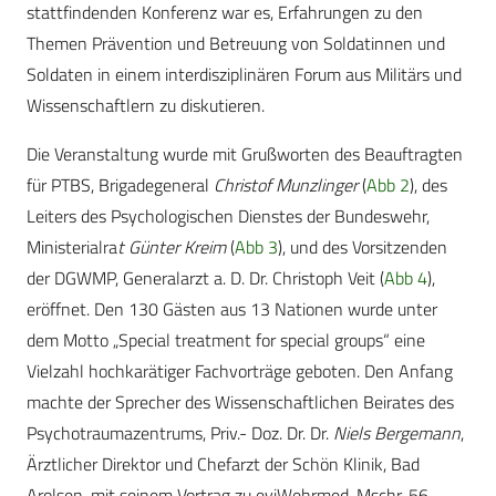
stattfindenden Konferenz war es, Erfahrungen zu den
Themen Prävention und Betreuung von Soldatinnen und
Soldaten in einem interdisziplinären Forum aus Militärs und
Wissenschaftlern zu diskutieren.
Die Veranstaltung wurde mit Grußworten des Beauftragten
für PTBS, Brigadegeneral
Christof Munzlinger
(
Abb 2
), des
Leiters des Psychologischen Dienstes der Bundeswehr,
Ministerialra
t Günter Kreim
(
Abb 3
), und des Vorsitzenden
der DGWMP, Generalarzt a. D. Dr. Christoph Veit (
Abb 4
),
eröffnet. Den 130 Gästen aus 13 Nationen wurde unter
dem Motto „Special treatment for special groups“ eine
Vielzahl hochkarätiger Fachvorträge geboten. Den Anfang
machte der Sprecher des Wissenschaftlichen Beirates des
Psychotraumazentrums, Priv.- Doz. Dr. Dr.
Niels Bergemann
,
Ärztlicher Direktor und Chefarzt der Schön Klinik, Bad
Arolsen, mit seinem Vortrag zu eviWehrmed. Mschr. 56