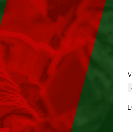
V
M
D