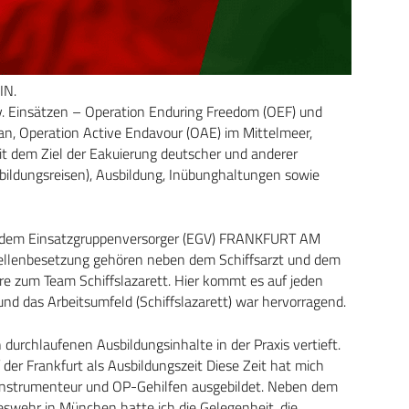
IN.
iv. Einsätzen – Operation Enduring Freedom (OEF) und
n, Operation Active Endavour (OAE) im Mittelmeer,
it dem Ziel der Eakuierung deutscher und anderer
sbildungsreisen), Ausbildung, Inübunghaltungen sowie
uf dem Einsatzgruppenversorger (EGV) FRANKFURT AM
tellenbesetzung gehören neben dem Schiffsarzt und dem
e zum Team Schiffslazarett. Hier kommt es auf jeden
nd das Arbeitsumfeld (Schiffslazarett) war hervorragend.
 durchlaufenen Ausbildungsinhalte in der Praxis vertieft.
er Frankfurt als Ausbildungszeit Diese Zeit hat mich
m Instrumenteur und OP-Gehilfen ausgebildet. Neben dem
eswehr in München hatte ich die Gelegenheit, die