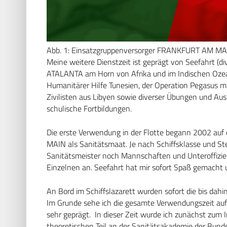
Abb. 1: Einsatzgruppenversorger FRANKFURT AM MA
Meine weitere Dienstzeit ist geprägt von Seefahrt (d
ATALANTA am Horn von Afrika und im Indischen Ozea
Humanitärer Hilfe Tunesien, der Operation Pegasus m
Zivilisten aus Libyen sowie diverser Übungen und Au
schulische Fortbildungen.
Die erste Verwendung in der Flotte begann 2002 a
MAIN als Sanitätsmaat. Je nach Schiffsklasse und S
Sanitätsmeister noch Mannschaften und Unteroffizier
Einzelnen an. Seefahrt hat mir sofort Spaß gemacht u
An Bord im Schiffslazarett wurden sofort die bis dahin
Im Grunde sehe ich die gesamte Verwendungszeit auf d
sehr geprägt. In dieser Zeit wurde ich zunächst zu
theoretischen Teil an der Sanitätsakademie der Bund