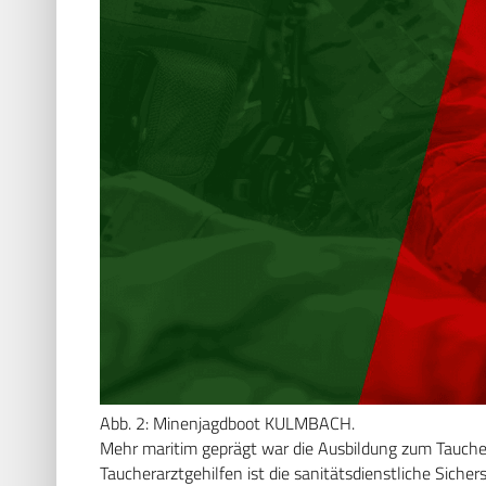
Abb. 2: Minenjagdboot KULMBACH.
Mehr maritim geprägt war die Ausbildung zum Taucher
Taucherarztgehilfen ist die sanitätsdienstliche Sich