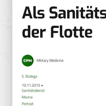
Als Sanität
der Flotte
Military Medicine
S. Bzdega
10.11.2015 •
Sanitätsdienst
Marine
Portrait