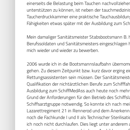
einerseits die Belastung beim Tauchen nachvollziehen
unterstützen zu können, ist neben der tauchmedizini
Taucherdruckkammer eine praktische Tauchausbildung 
Fähigkeiten etwas später mit der Ausbildung zum Sc
Mein damaliger Sanitätsmeister Stabsbootsmann B. h
Berufssoldaten und Sanitätsmeisters eingeschlagen h
mich wieder und wieder zu bewerben.
2006 wurde ich in die Bootsmannslaufbahn übernomm
gehen. Zu diesem Zeitpunkt bzw. kurz davor erging ei
Rettungsassistenten sein müssen. Der Sanitätsmeis
Qualifikation der nichtärztlichen Berufe zum Schifffa
Ausbildung zum SchiffMedAss auch heute noch mehrere
Grund der Anforderungen für den Betrieb des Schiffs
Schiffsarztgruppe notwendig. So konnte ich nach me
Lazarettregiment 21 in Rennerod und dem Anerkennun
noch die Fachkunde I und II als Technischer Sterilisa
ich noch nicht durchlaufen. Dies liegt unter andere