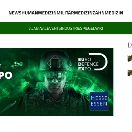
NEWS
HUMANMEDIZIN
MILITÄRMEDIZIN
ZAHNMEDIZIN
ALMANAC
EVENTS
INDUSTRIESPIEGEL
WIKI
D