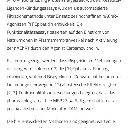
(~10 – 100 pmol/mg Protein) hergestellt wurden. Rezeptor-
Liganden-Bindungsassays wurden als automatisierte
Filtrationsmethode unter Einsatz des hochaffinen nAChR-
Agonisten [³H]Epibatidin entwickelt. Die
Funktionalitätsassays basierten auf den Einstrom von
Natriumionen in Plasmamembranvesikel nach Aktivierung
der nAChRs durch den Agonist Carbamoylcholin.
Es konnte gezeigt werden, dass Bispyridinium-Verbindungen
mit längerem Linker (> C7) die [³H]Epibatidin-Bindung
inhibierten, während Bispyridinium-Derivate mit bestimmter
Linkerlänge (vorwiegend C3) allosterische Effekte zeigten
[2, 3]. Funktionalitätsuntersuchungen belegten, dass das
pharmakologisch aktive MB327 [4, 5] Eigenschaften als
positiv allosterischer Modulator (PAM) aufweist.
Die hier entwickelten Methoden sind geeignet, wertvolle