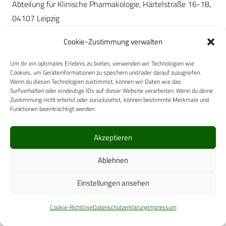
Abteilung für Klinische Pharmakologie, Härtelstraße 16-18,
04107 Leipzig
4
Institut für Pharmakologie und Toxikologie der
Cookie-Zustimmung verwalten
Bundeswehr, Neuherbergstraße 11, 80937 München
Um dir ein optimales Erlebnis zu bieten, verwenden wir Technologien wie
Eine Exposition gegenüber chemischen Kampfstoffen (z. B.
Cookies, um Geräteinformationen zu speichern und/oder darauf zuzugreifen.
Wenn du diesen Technologien zustimmst, können wir Daten wie das
S-Lost) oder in Nebelgranaten enthaltenen Metallstäuben
Surfverhalten oder eindeutige IDs auf dieser Website verarbeiten. Wenn du deine
(z. B. Zinkchlorid (ZnCl2)) kann bei exponierten Soldaten zu
Zustimmung nicht erteilst oder zurückziehst, können bestimmte Merkmale und
Funktionen beeinträchtigt werden.
schwerwiegenden Gesundheitsstörungen bis hin zum Tod
führen. Der genaue Schädigungsmechanismus dieser akut
Akzeptieren
lungentoxischen Substanzen ist bisher nur unzureichend
bekannt. Daher stehen spezifische Therapieoptionen, die ein
Ablehnen
Überleben der exponierten Soldaten ermöglichen sollen,
nicht zur Verfügung.
Einstellungen ansehen
Transient Receptor Potential (TRP) Kanäle werden als
Cookie-Richtlinie
Datenschutzerklärung
Impressum
wichtige molekulare Zielstrukturen für inhalative Reizstoffe