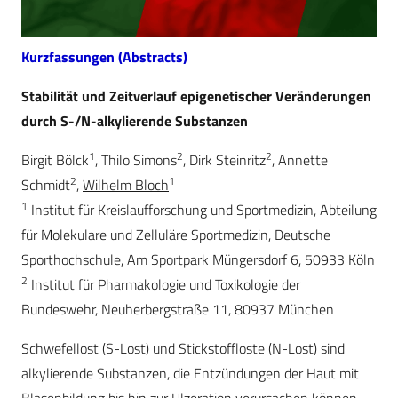
Kurzfassungen (Abstracts)
Stabilität und Zeitverlauf epigenetischer Veränderungen
durch S-/N-alkylierende Substanzen
1
2
2
Birgit Bölck
, Thilo Simons
, Dirk Steinritz
, Annette
2
1
Schmidt
,
Wilhelm Bloch
1
Institut für Kreislaufforschung und Sportmedizin, Abteilung
für Molekulare und Zelluläre Sportmedizin, Deutsche
Sporthochschule, Am Sportpark Müngersdorf 6, 50933 Köln
2
Institut für Pharmakologie und Toxikologie der
Bundeswehr, Neuherbergstraße 11, 80937 München
Schwefellost (S-Lost) und Stickstoffloste (N-Lost) sind
alkylierende Substanzen, die Entzündungen der Haut mit