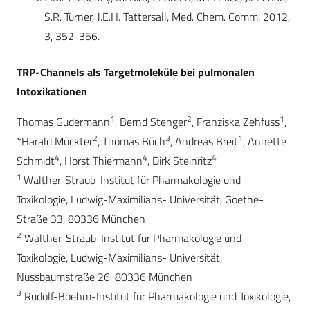
S.R. Turner, J.E.H. Tattersall, Med. Chem. Comm. 2012,
3, 352-356.
TRP-Channels als Targetmoleküle bei pulmonalen
Intoxikationen
1
2
1
Thomas Gudermann
, Bernd Stenger
, Franziska Zehfuss
,
2
3
1
*Harald Mückter
, Thomas Büch
, Andreas Breit
, Annette
4
4
4
Schmidt
, Horst Thiermann
, Dirk Steinritz
1
Walther-Straub-Institut für Pharmakologie und
Toxikologie, Ludwig-Maximilians- Universität, Goethe-
Straße 33, 80336 München
2
Walther-Straub-Institut für Pharmakologie und
Toxikologie, Ludwig-Maximilians- Universität,
Nussbaumstraße 26, 80336 München
3
Rudolf-Boehm-Institut für Pharmakologie und Toxikologie,