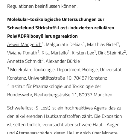
Regulationen beeinflussen können.
Molekular-toxikologische Untersuchungen zur
Schwefelund Stickstoff-Lost-induzierten zellulären
Poly(ADPRibosyl) ierungsreaktion
1
1
1
Aswin Mangerich
, Malgorzata Debiak
, Matthias Birtel
,
1
1
1
2
Viviane Ponath
, Rita Martello
, Kirsten Lex
, Dirk Steinritz
,
2
1
Annette Schmidt
, Alexander Bürkle
1
Molekulare Toxikologie, Department Biologie, Universität
Konstanz, Universitätsstraße 10, 78457 Konstanz
2
Institut für Pharmakologie und Toxikologie der
Bundeswehr, Neuherbergstraße 11, 80937 München
Schwefellost (S-Lost) ist ein hochreaktives Agens, das zu
den alkylierenden Hautkampfstoffen zählt. Die Exposition
ist selten tödlich, verursacht aber schwere Haut-, Augen-
und Atemwegschäden, deren Heilung sich über Monate