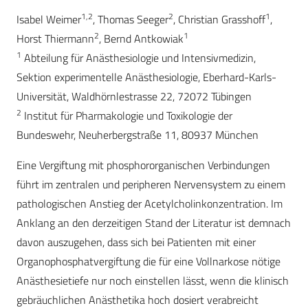
1,2
2
1
Isabel Weimer
, Thomas Seeger
, Christian Grasshoff
,
2
1
Horst Thiermann
, Bernd Antkowiak
1
Abteilung für Anästhesiologie und Intensivmedizin,
Sektion experimentelle Anästhesiologie, Eberhard-Karls-
Universität, Waldhörnlestrasse 22, 72072 Tübingen
2
Institut für Pharmakologie und Toxikologie der
Bundeswehr, Neuherbergstraße 11, 80937 München
Eine Vergiftung mit phosphororganischen Verbindungen
führt im zentralen und peripheren Nervensystem zu einem
pathologischen Anstieg der Acetylcholinkonzentration. Im
Anklang an den derzeitigen Stand der Literatur ist demnach
davon auszugehen, dass sich bei Patienten mit einer
Organophosphatvergiftung die für eine Vollnarkose nötige
Anästhesietiefe nur noch einstellen lässt, wenn die klinisch
gebräuchlichen Anästhetika hoch dosiert verabreicht