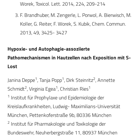
Worek, Toxicol. Lett. 2014, 224, 209-214
F. Brandhuber, M. Zengerle, L. Porwol, A. Bierwisch, M.
Koller, G. Reiter, F. Worek, S. Kubik, Chem. Commun.
2013, 49, 3425- 3427
Hypoxie- und Autophagie-assoziierte
Pathomechanismen in Hautzellen nach Exposition mit S-
Lost
1
1
2
Janina Deppe
, Tanja Popp
, Dirk Steinritz
, Annette
2
1
1
Schmidt
, Virginia Egea
, Christian Ries
1
Institut für Prophylaxe und Epidemiologie der
Kreislaufkrankheiten, Ludwig- Maximilians-Universität
München, Pettenkoferstraße 9b, 80336 München
2
Institut für Pharmakologie und Toxikologie der
Bundeswehr, Neuherbergstraße 11, 80937 München