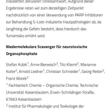
induzierten zellulären Stressantwort. Aufgrund dieser
Ergebnisse raten wir zum derzeitigen Zeitpunkt
nachdrücklich von einer Verwendung von PARP Inhibitoren
zur Behandlung S-Lost-induzierte Hautpathologien ab, da
langfristig die Gefahr besteht, dass hierdurch das
Tumorrisiko erhöht wird.
Niedermolekulare Scavenger für neurotoxische
Organophosphate
1
2
2
Stefan Kubik
, Anne Bierwisch
, Tilo Kliemt
, Marianne
2
1
1
2
Koller
, Arnold Leidner
, Christian Schneider
, Georg Reiter
,
2
Franz Worek
1
Fachbereich Chemie – Organische Chemie, Technische
Universität Kaiserslautern, Erwin-Schrödinger-Straße,
67663 Kaiserslautern
2
Institut für Pharmakologie und Toxikologie der