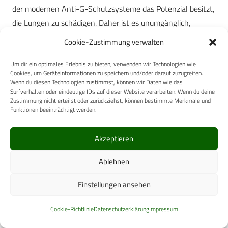
der modernen Anti-G-Schutzsysteme das Potenzial besitzt,
die Lungen zu schädigen. Daher ist es unumgänglich,
experimentelle Untersuchungen auf diesem Gebiet
Cookie-Zustimmung verwalten
durchzuführen.
Um dir ein optimales Erlebnis zu bieten, verwenden wir Technologien wie
Arm- und Footpain
Cookies, um Geräteinformationen zu speichern und/oder darauf zuzugreifen.
Wenn du diesen Technologien zustimmst, können wir Daten wie das
Surfverhalten oder eindeutige IDs auf dieser Website verarbeiten. Wenn du deine
Arm- und Footpain sind Erscheinungen, die häufig unter
Zustimmung nicht erteilst oder zurückziehst, können bestimmte Merkmale und
hohen G
-Belastungen und insbesondere dann vorkommen,
Funktionen beeinträchtigt werden.
z
wenn zusätzlich noch eine positive Druckbeatmung in das
Akzeptieren
Anti-GSchutzsystem integriert ist. Eine konventionelle
Position von Kontroll-Stick und Gashebel unter Herzniveau
Ablehnen
wirkt darüber hinaus weiter verstärkend. Hinsichtlich seiner
Qualität handelt es sich dabei um einen Tiefenschmerz von
Einstellungen ansehen
dumpfem Charakter, der schlecht lokalisierbar ist. Er kommt
Cookie-Richtlinie
Datenschutzerklärung
Impressum
mit großer Wahrscheinlichkeit durch eine Überdehnung der
Gefäßwände einschließlich ihrer kollagenen Strukturen