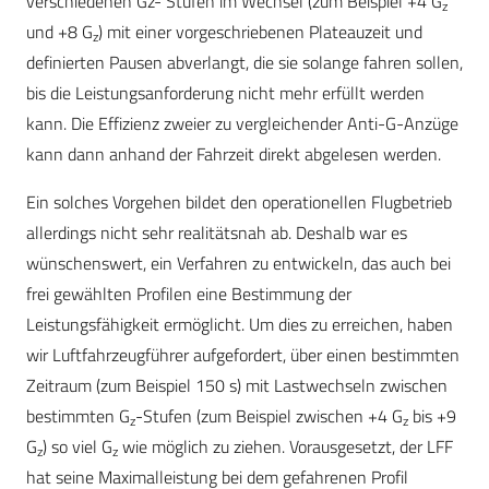
verschiedenen Gz- Stufen im Wechsel (zum Beispiel +4 G
z
und +8 G
) mit einer vorgeschriebenen Plateauzeit und
z
definierten Pausen abverlangt, die sie solange fahren sollen,
bis die Leistungsanforderung nicht mehr erfüllt werden
kann. Die Effizienz zweier zu vergleichender Anti-G-Anzüge
kann dann anhand der Fahrzeit direkt abgelesen werden.
Ein solches Vorgehen bildet den operationellen Flugbetrieb
allerdings nicht sehr realitätsnah ab. Deshalb war es
wünschenswert, ein Verfahren zu entwickeln, das auch bei
frei gewählten Profilen eine Bestimmung der
Leistungsfähigkeit ermöglicht. Um dies zu erreichen, haben
wir Luftfahrzeugführer aufgefordert, über einen bestimmten
Zeitraum (zum Beispiel 150 s) mit Lastwechseln zwischen
bestimmten G
-Stufen (zum Beispiel zwischen +4 G
bis +9
z
z
G
) so viel G
wie möglich zu ziehen. Vorausgesetzt, der LFF
z
z
hat seine Maximalleistung bei dem gefahrenen Profil