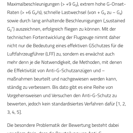
Maximalbeschleunigungen (> +9 G
), extrem hohe G-Onset-
z
Raten (> +6 G
/s), schnelle Lastwechsel (von + G
zu – G
)
z
z
z
sowie durch lang anhaltende Beschleunigungen („sustained
G
“) auszeichnen, erfolgreich fliegen zu können. Mit der
z
technischen Fortentwicklung der Flugzeuge nimmt daher
nicht nur die Bedeutung eines effektiven GSchutzes für die
Luftfahrzeugführer (LFF) zu, sondern es erwächst auch
mehr denn je die Notwendigkeit, die Methoden, mit denen
die Effektivität von Anti-G-Schutzanzügen und –
maßnahmen beurteilt und nachgewiesen werden kann,
ständig zu verbessern. Bis dato gibt es eine Reihe von
Vorgehensweisen und Versuchen den Anti-G-Schutz zu
bewerten, jedoch kein standardisiertes Verfahren dafür [1, 2,
3, 4, 5].
Die besondere Problematik der Bewertung besteht dabei