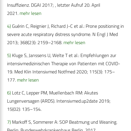
Insuffizienz. DGAI 2017; , letzter Aufruf 20. April
2021.
mehr lesen
4)
Guérin C, Reignier J, Richard J-C et al.: Prone positioning in
severe acute respiratory distress syndrome. N Engl J Med
2013; 368(23): 2159–2168.
mehr lesen
5)
Kluge S, Janssens U, Welte T et al.: Empfehlungen zur
intensivmedizinischen Therapie von Patienten mit COVID-
19. Med Klin Intensivmed Notfmed 2020; 115(3): 175–
177.
mehr lesen
6)
Lotz C, Lepper PM, Muellenbach RM: Akutes
Lungenversagen (ARDS). Intensivmed.up2date 2019;
15(02): 135–154.
7)
Markoff S, Sommerer A: SOP Beatmung und Weaning.
Berlin: Bundeswehrkrankenhaus Berlin, 2017.