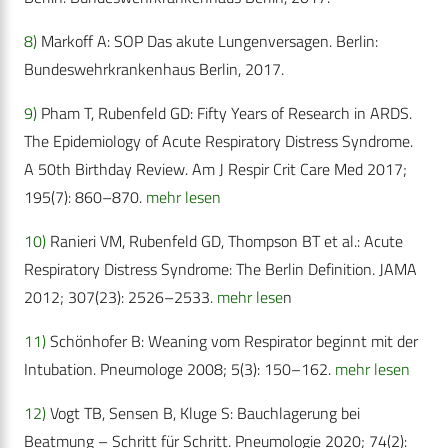
8)
Markoff A: SOP Das akute Lungenversagen. Berlin:
Bundeswehrkrankenhaus Berlin, 2017.
9)
Pham T, Rubenfeld GD: Fifty Years of Research in ARDS.
The Epidemiology of Acute Respiratory Distress Syndrome.
A 50th Birthday Review. Am J Respir Crit Care Med 2017;
195(7): 860–870.
mehr lesen
10)
Ranieri VM, Rubenfeld GD, Thompson BT et al.: Acute
Respiratory Distress Syndrome: The Berlin Definition. JAMA
2012; 307(23): 2526–2533.
mehr lese
n
11)
Schönhofer B: Weaning vom Respirator beginnt mit der
Intubation. Pneumologe 2008; 5(3): 150–162.
mehr lesen
12)
Vogt TB, Sensen B, Kluge S: Bauchlagerung bei
Beatmung – Schritt für Schritt. Pneumologie 2020; 74(2):