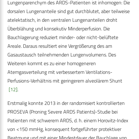
Lungenparenchym des ARDS-Patienten ist inhomogen: Die
dorsalen Lungenanteile sind gut durchblutet, aber teilweise
atelektatisch, in den ventralen Lungenanteilen droht
Überblähung und konsekutiv Minderperfusion. Die
Bauchlagerung reduziert minder- oder nicht-belüftete
Areale. Daraus resultiert eine Vergrößerung des am
Gasaustausch teilnehmenden Lungenvolumens. Des
Weiteren kommt es zu einer homogeneren
Atemgasverteilung mit verbessertem Ventilations-
Perfusions-Verhältnis mit geringerem alveolärem Shunt
[12]
.
Erstmalig konnte 2013 in der randomisiert kontrollierten
PROSEVA (Proning Severe ARDS Patients)-Studie bei
Patienten mit schwerem ARDS, d. h. einem Horovitz-­Index
von <150 mmHg, konsequent fortgeführter pro­tektiver
Beatmung und mit einer Mindestdauer der Bauchlage von