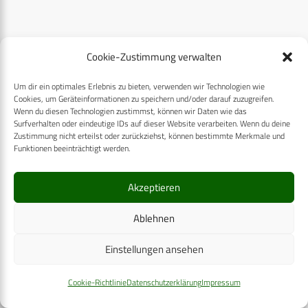
Cookie-Zustimmung verwalten
ÜBER UNS
Um dir ein optimales Erlebnis zu bieten, verwenden wir Technologien wie
Cookies, um Geräteinformationen zu speichern und/oder darauf zuzugreifen.
CPM VERLAG
Wenn du diesen Technologien zustimmst, können wir Daten wie das
Surfverhalten oder eindeutige IDs auf dieser Website verarbeiten. Wenn du deine
CPM PUBLICATIONS
Zustimmung nicht erteilst oder zurückziehst, können bestimmte Merkmale und
Funktionen beeinträchtigt werden.
CPM EVENTS
KONTAKT
Akzeptieren
AUTORENHINWEISE
Ablehnen
MEDIADATEN
Einstellungen ansehen
Cookie-Richtlinie
Datenschutzerklärung
Impressum