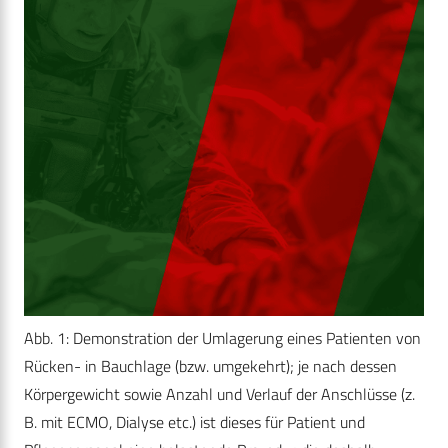
Abb. 1: Demonstration der Umlagerung eines Patienten von
Rücken- in Bauchlage (bzw. umgekehrt); je nach dessen
Körpergewicht sowie Anzahl und Verlauf der Anschlüsse (z.
B. mit ECMO, Dialyse etc.) ist dieses für Patient und