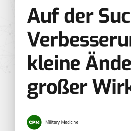
Auf der Su
Verbesseru
kleine Änd
großer Wir
Military Medicine