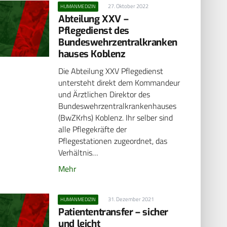
27. Oktober 2022
HUMANMEDIZIN
Abteilung XXV –
Pflegedienst des
Bundeswehrzentralkranken
hauses Koblenz
Die Abteilung XXV Pflegedienst
untersteht direkt dem Kommandeur
und Ärztlichen Direktor des
Bundeswehrzentralkrankenhauses
(BwZKrhs) Koblenz. Ihr selber sind
alle Pflegekräfte der
Pflegestationen zugeordnet, das
Verhältnis…
Mehr
31. Dezember 2021
HUMANMEDIZIN
Patiententransfer – sicher
und leicht