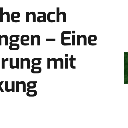
che nach
ngen – Eine
erung mit
kung