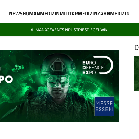
NEWS
HUMANMEDIZIN
MILITÄRMEDIZIN
ZAHNMEDIZIN
ALMANAC
EVENTS
INDUSTRIESPIEGEL
WIKI
D