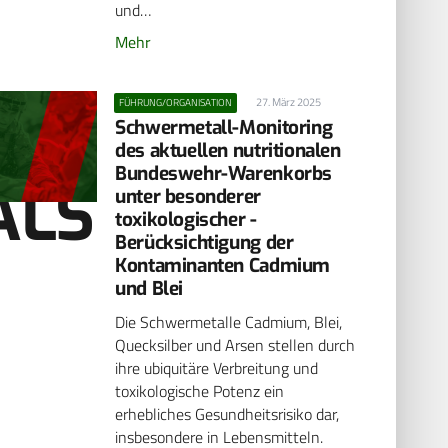
und…
Mehr
27. März 2025
FÜHRUNG/ORGANISATION
Schwermetall-Monitoring
des aktuellen nutritionalen
Bundeswehr-Warenkorbs
ALS
unter besonderer
toxikologischer ­
Berücksichtigung der
Kontaminanten Cadmium
und Blei
Die Schwermetalle Cadmium, Blei,
Quecksilber und Arsen stellen durch
ihre ubiquitäre Verbreitung und
toxikologische Potenz ein
erhebliches Gesundheitsrisiko dar,
insbesondere in Lebensmitteln.