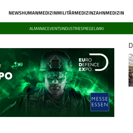
NEWS
HUMANMEDIZIN
MILITÄRMEDIZIN
ZAHNMEDIZIN
ALMANAC
EVENTS
INDUSTRIESPIEGEL
WIKI
D