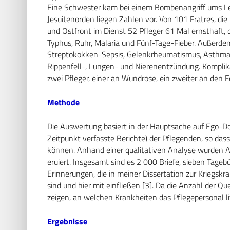
Eine Schwester kam bei einem Bombenangriff ums Leb
Jesuitenorden liegen Zahlen vor. Von 101 Fratres, die
und Ostfront im Dienst 52 Pfleger 61 Mal ernsthaft, 
Typhus, Ruhr, Malaria und Fünf-Tage-Fieber. Außerdem
Streptokokken-Sepsis, Gelenkrheumatismus, Asthma, 
Rippenfell-, Lungen- und Nierenentzündung. Kompli
zwei Pfleger, einer an Wundrose, ein zweiter an den F
Methode
Die Auswertung basiert in der Hauptsache auf Ego-D
Zeitpunkt verfasste Berichte) der Pflegenden, so dass
können. Anhand einer qualitativen Analyse wurden A
eruiert. Insgesamt sind es 2 000 Briefe, sieben Tage
Erinnerungen, die in meiner Dissertation zur Kriegs
sind und hier mit einfließen [3]. Da die Anzahl der Qu
zeigen, an welchen Krankheiten das Pflegepersonal li
Ergebnisse