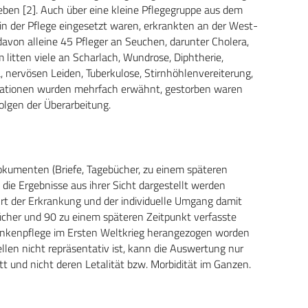
en [2]. Auch über eine kleine Pflegegruppe aus dem
 in der Pflege eingesetzt waren, erkrankten an der West-
davon alleine 45 Pfleger an Seuchen, darunter Cholera,
 litten viele an Scharlach, Wundrose, Diphtherie,
nervösen Leiden, Tuberkulose, Stirnhöhlenvereiterung,
kationen wurden mehrfach erwähnt, gestorben waren
olgen der Überarbeitung.
okumenten (Briefe, Tagebücher, zu einem späteren
 die Ergebnisse aus ihrer Sicht dargestellt werden
rt der Erkrankung und der individuelle Umgang damit
bücher und 90 zu einem späteren Zeitpunkt verfasste
krankenpflege im Ersten Weltkrieg herangezogen worden
ellen nicht repräsentativ ist, kann die Auswertung nur
tt und nicht deren Letalität bzw. Morbidität im Ganzen.