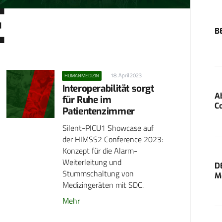
E
B
18. April 2023
HUMANMEDIZIN
Interoperabilität sorgt
A
für Ruhe im
C
Patientenzimmer
Silent-PICU1 Showcase auf
der HIMSS2 Conference 2023:
Konzept für die Alarm-
Weiterleitung und
D
Stummschaltung von
M
Medizingeräten mit SDC.
Mehr