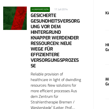
17. Juli 2014
HUMANMEDIZIN
K
GESICHERTE
GESUNDHEITSVERSORG
UNG VOR DEM
HINTERGRUND
KNAPPER WERDENDER
RESSOURCEN: NEUE
H
WEGE FÜR
G
EFFIZIENTERE
VERSORGUNGSPROZES
SE
Reliable provision of
M
healthcare in light of dwindling
G
resources: New solutions for
more efficient processes Aus
dem Zentrum für
Strahlentherapie Bremen /
Westerstede¹ (Leiter: Prof.…