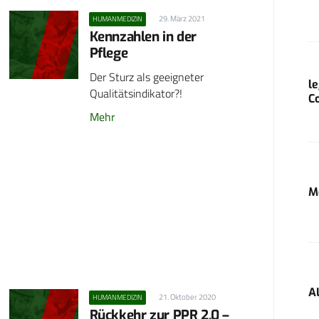
29. März 2021
HUMANMEDIZIN
Kennzahlen in der
Pflege
Der Sturz als geeigneter
l
Qualitätsindikator?!
C
Mehr
M
A
21. Oktober 2020
HUMANMEDIZIN
Rückkehr zur PPR 2.0 –