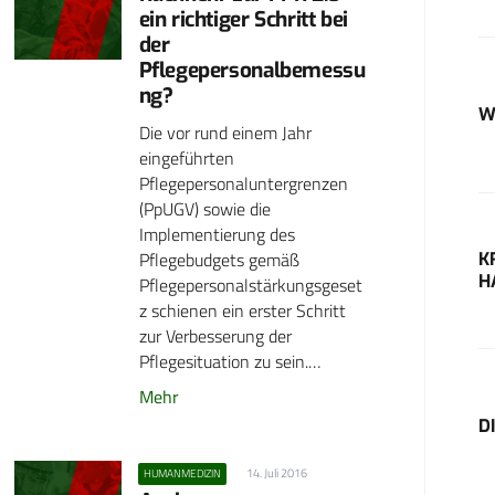
ein richtiger Schritt bei
der
Pflegepersonalbemessu
ng?
W
Die vor rund einem Jahr
eingeführten
Pflegepersonaluntergrenzen
(PpUGV) sowie die
Implementierung des
Pflegebudgets gemäß
K
H
Pflegepersonalstärkungsgeset
z schienen ein erster Schritt
zur Verbesserung der
Pflegesituation zu sein.…
Mehr
D
14. Juli 2016
HUMANMEDIZIN