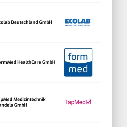
colab Deutschland GmbH
ormMed HealthCare GmbH
apMed Medizintechnik
andels GmbH