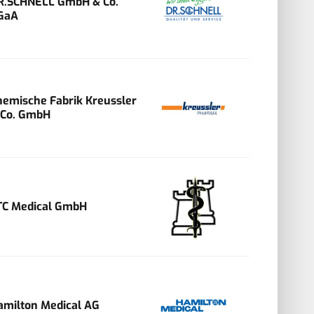
R.SCHNELL GmbH & Co.
GaA
hemische Fabrik Kreussler
 Co. GmbH
TC Medical GmbH
amilton Medical AG