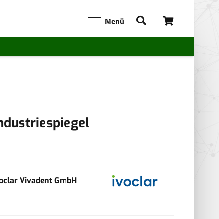
Menü
ndustriespiegel
voclar Vivadent GmbH