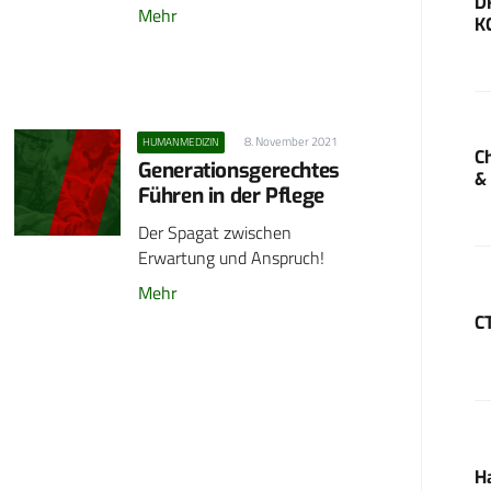
D
Mehr
K
8. November 2021
HUMANMEDIZIN
C
Generationsgerechtes
&
Führen in der Pflege
Der Spagat zwischen
Erwartung und Anspruch!
Mehr
C
H