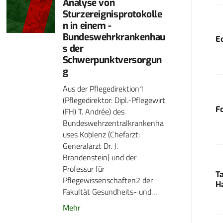
Analyse von
Sturzereignisprotokolle
n in einem -
Bundeswehrkrankenhau
E
s der
Schwerpunktversorgun
g
Aus der Pflegedirektion1
(Pflegedirektor: Dipl.-Pflegewirt
F
(FH) T. Andrée) des
Bundeswehrzentralkrankenha
uses Koblenz (Chefarzt:
Generalarzt Dr. J.
Brandenstein) und der
Professur für
T
Pflegewissenschaften2 der
H
Fakultät Gesundheits- und…
Mehr