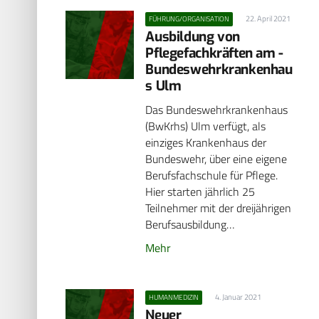
22. April 2021
FÜHRUNG/ORGANISATION
Ausbildung von
Pflegefachkräften am ­
Bundeswehrkrankenhau
s Ulm
Das Bundeswehrkrankenhaus
(BwKrhs) Ulm verfügt, als
einziges Krankenhaus der
Bundeswehr, über eine eigene
Berufsfachschule für Pflege.
Hier starten jährlich 25
Teilnehmer mit der dreijährigen
Berufsausbildung…
Mehr
4. Januar 2021
HUMANMEDIZIN
Neuer