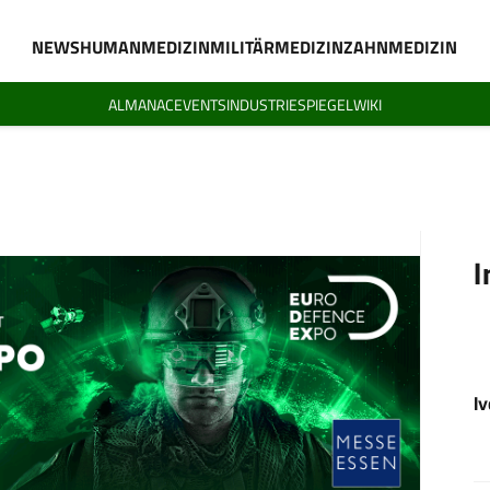
NEWS
HUMANMEDIZIN
MILITÄRMEDIZIN
ZAHNMEDIZIN
ALMANAC
EVENTS
INDUSTRIESPIEGEL
WIKI
I
I