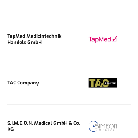
TapMed Medizintechnik
Handels GmbH
TAC Company
S.I.M.E.O.N. Medical GmbH & Co.
KG