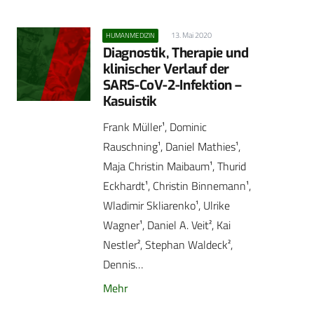
13. Mai 2020
HUMANMEDIZIN
Diagnostik, Therapie und
klinischer Verlauf der
SARS-CoV-2-Infektion –
Kasuistik
Frank Müller¹, Dominic
Rauschning¹, Daniel Mathies¹,
Maja Christin Maibaum¹, Thurid
Eckhardt¹, Christin ­Binnemann¹,
Wladimir Skliarenko¹, Ulrike
Wagner¹, Daniel A. Veit², Kai
Nestler², Stephan Waldeck²,
Dennis…
Mehr