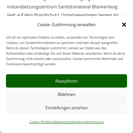
Instandsetzungszentrum Sanitätsmaterial Blankenburg
liegt auf dem Brandschutz. Untertageanlagen bergen im
Brandfall ein ganz besonderes Risiko. In einem normalen
Cookie-Zustimmung verwalten
Hochbau liegt die Maximaltemperatur bei ca. 800 °C und ist
Um dir ein optimales Erlebnis zu bieten, verwenden wir Technologien wie
nach ungefähr 20 Minuten erreicht. Die Rettungswege sind
Cookies, um Geräteinformationen zu speichern und/oder darauf zuzugreifen.
in aller Regel kurz. In einer Untertageanlage liegt die
Wenn du diesen Technologien zustimmst, können wir Daten wie das
Surfverhalten oder eindeutige IDs auf dieser Website verarbeiten. Wenn du deine
Maximaltemperatur bei ca. 1 200 °C und ist in der Hälfte
Zustimmung nicht erteilst oder zurückziehst, können bestimmte Merkmale und
Funktionen beeinträchtigt werden.
der Zeit erreicht, d. h. das Brandgeschehen verläuft deutlich
schneller und heißer und ist mit dem in einem Tunnel
Akzeptieren
vergleichbar. Die Möglichkeiten zu reagieren sind deutlich
reduziert. Erschwerend kommt hinzu, dass sich eine
Ablehnen
Untertageanlage schnell mit Rauch füllt und somit sowohl
die Sicht stark eingeschränkt ist, als auch der
Einstellungen ansehen
Sauerstoffanteil von oben nach unten (räumlich gesehen)
Cookie-Richtlinie
Datenschutzerklärung
Impressum
schnell abnimmt. Die Geschwindigkeit, mit der sich sowohl
Rauch als auch Feuer in Untertageanlagen ausbreiten, liegt