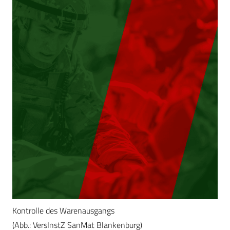
Kontrolle des Warenausgangs
(Abb.: VersInstZ SanMat Blankenburg)