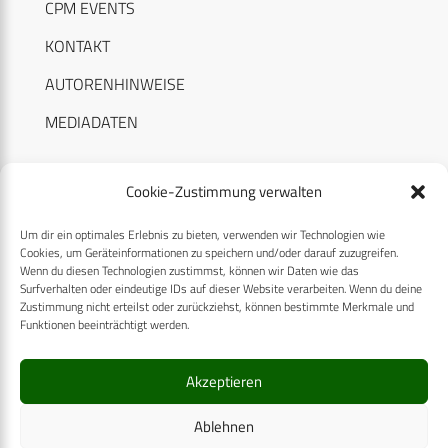
CPM EVENTS
KONTAKT
AUTORENHINWEISE
MEDIADATEN
Cookie-Zustimmung verwalten
Um dir ein optimales Erlebnis zu bieten, verwenden wir Technologien wie
RECHTLICHES
Cookies, um Geräteinformationen zu speichern und/oder darauf zuzugreifen.
Wenn du diesen Technologien zustimmst, können wir Daten wie das
Surfverhalten oder eindeutige IDs auf dieser Website verarbeiten. Wenn du deine
Datenschutzerklärung
Zustimmung nicht erteilst oder zurückziehst, können bestimmte Merkmale und
Funktionen beeinträchtigt werden.
Cookie-Richtlinie (EU)
AGB
Akzeptieren
Compliance
Ablehnen