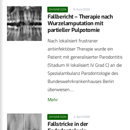
6. April 2026
ZAHNMEDIZIN
Fallbericht – Therapie nach
Wurzelamputation mit
partieller Pulpotomie
Nach lokalisiert frustraner
antiinfektiöser Therapie wurde ein
Patient mit generalisierter Parodontitis
(Stadium III lokalisiert IV Grad C) an die
Spezialambulanz Parodontologie des
Bundeswehrkrankenhauses Berlin
überwiesen.…
Mehr
2. April 2026
ZAHNMEDIZIN
Fallstricke in der