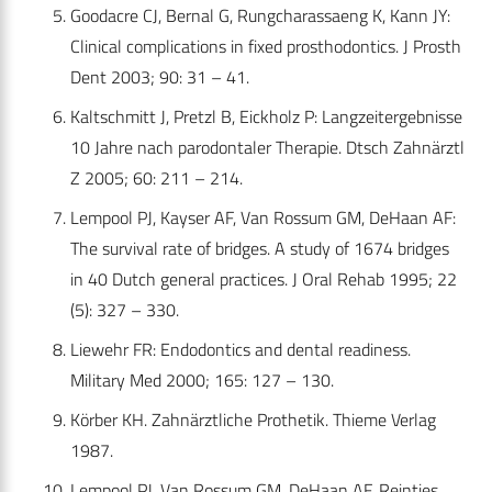
Goodacre CJ, Bernal G, Rungcharassaeng K, Kann JY:
Clinical complications in fixed prosthodontics. J Prosth
Dent 2003; 90: 31 – 41.
Kaltschmitt J, Pretzl B, Eickholz P: Langzeitergebnisse
10 Jahre nach parodontaler Therapie. Dtsch Zahnärztl
Z 2005; 60: 211 – 214.
Lempool PJ, Kayser AF, Van Rossum GM, DeHaan AF:
The survival rate of bridges. A study of 1674 bridges
in 40 Dutch general practices. J Oral Rehab 1995; 22
(5): 327 – 330.
Liewehr FR: Endodontics and dental readiness.
Military Med 2000; 165: 127 – 130.
Körber KH. Zahnärztliche Prothetik. Thieme Verlag
1987.
Lempool PJ, Van Rossum GM, DeHaan AF, Reintjes