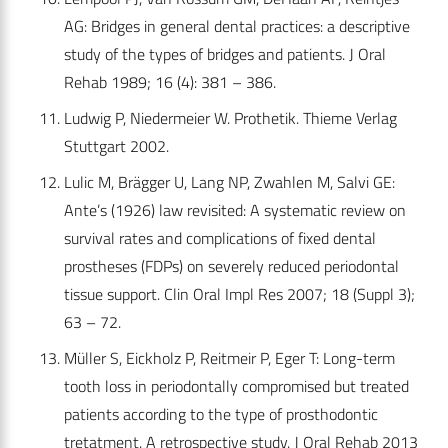
AG: Bridges in general dental practices: a descriptive
study of the types of bridges and patients. J Oral
Rehab 1989; 16 (4): 381 – 386.
Ludwig P, Niedermeier W. Prothetik. Thieme Verlag
Stuttgart 2002.
Lulic M, Brägger U, Lang NP, Zwahlen M, Salvi GE:
Ante’s (1926) law revisited: A systematic review on
survival rates and complications of fixed dental
prostheses (FDPs) on severely reduced periodontal
tissue support. Clin Oral Impl Res 2007; 18 (Suppl 3);
63 – 72.
Müller S, Eickholz P, Reitmeir P, Eger T: Long-term
tooth loss in periodontally compromised but treated
patients according to the type of prosthodontic
tretatment. A retrospective study. J Oral Rehab 2013