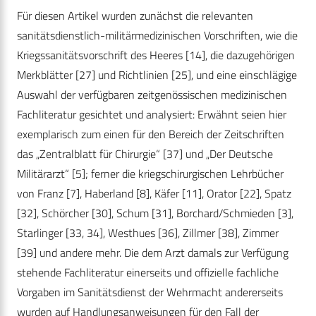
Für diesen Artikel wurden zunächst die relevanten
sanitätsdienstlich-militärmedizinischen Vorschriften, wie die
Kriegssanitätsvorschrift des Heeres [14], die dazugehörigen
Merkblätter [27] und Richtlinien [25], und eine einschlägige
Auswahl der verfügbaren zeitgenössischen medizinischen
Fachliteratur gesichtet und analysiert: Erwähnt seien hier
exemplarisch zum einen für den Bereich der Zeitschriften
das „Zentralblatt für Chirurgie“ [37] und „Der Deutsche
Militärarzt“ [5]; ferner die kriegschirurgischen Lehrbücher
von Franz [7], Haberland [8], Käfer [11], Orator [22], Spatz
[32], Schörcher [30], Schum [31], Borchard/Schmieden [3],
Starlinger [33, 34], Westhues [36], Zillmer [38], Zimmer
[39] und andere mehr. Die dem Arzt damals zur Verfügung
stehende Fachliteratur einerseits und offizielle fachliche
Vorgaben im Sanitätsdienst der Wehrmacht andererseits
wurden auf Handlungsanweisungen für den Fall der