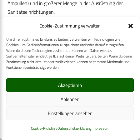
Ampullen) und in größerer Menge in der Ausrüstung der
Sanitätseinrichtungen.
Bedarf und Nachschub schwankten vermutlich erheblich
Cookie-Zustimmung verwalten
(Quelle/ Foto: Ronny Strauch mit freundlicher
Genehmigung).
Um dir ein optimales Erlebnis zu bieten, verwenden wir Technologien wie
Cookies, um Geräteinformationen zu speichern und/oder darauf zuzugreifen.
Betrachtet man die Möglichkeiten der ärztlichen palliativen
Wenn du diesen Technologien zustimmst, können wir Daten wie das
Versorgung, so rücken neben der menschlichen Zuwendung
Surfverhalten oder eindeutige IDs auf dieser Website verarbeiten. Wenn du deine
Zustimmung nicht erteilst oder zurückziehst, können bestimmte Merkmale und
als Grundlage natürlich zunächst die pharmakologischen
Funktionen beeinträchtigt werden.
Möglichkeiten ins Zentrum. Aber auch nichtmedikamentöse
Mittel besitzen ihren Stellenwert. So stellt wiederum
Akzeptieren
Heinrich Schum in seinem 1935 erschienenen, auf den
Ablehnen
Erfahrungen des Ersten Weltkriegs aufbauenden, aber
gleichwohl aktuellen Werkes „Einführung in die
Einstellungen ansehen
Wehrchirurgie“ fest:
Cookie-Richtlinie
Datenschutzerklärung
Impressum
„Auch die Verteilung von Rauchwaren wirkt meist wie ein
Wunder auf die körperlichen und seelischen Leiden der