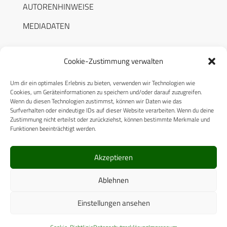
AUTORENHINWEISE
MEDIADATEN
Cookie-Zustimmung verwalten
Um dir ein optimales Erlebnis zu bieten, verwenden wir Technologien wie
RECHTLICHES
Cookies, um Geräteinformationen zu speichern und/oder darauf zuzugreifen.
Wenn du diesen Technologien zustimmst, können wir Daten wie das
Surfverhalten oder eindeutige IDs auf dieser Website verarbeiten. Wenn du deine
Datenschutzerklärung
Zustimmung nicht erteilst oder zurückziehst, können bestimmte Merkmale und
Funktionen beeinträchtigt werden.
Cookie-Richtlinie (EU)
AGB
Akzeptieren
Compliance
Ablehnen
Impressum
Einstellungen ansehen
© 2025 CPM GmbH – Alle Rechte vorbehalten