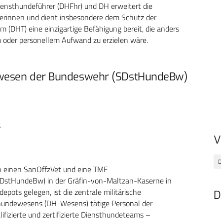
iensthundeführer (DHFhr) und DH erweitert die
rerinnen und dient insbesondere dem Schutz der
m (DHT) eine einzigartige Befähigung bereit, die anders
m oder personellem Aufwand zu erzielen wäre.
dewesen der Bundeswehr (SDstHundeBw)
g
V
D
h einen SanOffzVet und eine TMF
DstHundeBw) in der Gräfin-von-Maltzan-Kaserne in
ots gelegen, ist die zentrale militärische
D
thundewesens (DH-Wesens) tätige Personal der
ifizierte und zertifizierte Diensthundeteams –