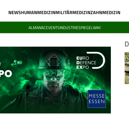
NEWS
HUMANMEDIZIN
MILITÄRMEDIZIN
ZAHNMEDIZIN
ALMANAC
EVENTS
INDUSTRIESPIEGEL
WIKI
D