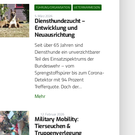
FÜHRUNG/ORGANISATION
VETERINÄRMEDIZIN
5. März 2026
Diensthundezucht –
Entwicklung und
Neuausrichtung
Seit über 65 Jahren sind
Diensthunde ein unverzichtbarer
Teil des Einsatzspektrums der
Bundeswehr – vom
Sprengstoffspürer bis zum Corona-
Detektor mit 94 Prozent
Trefferquote. Doch der…
Mehr
12. Februar 2026
Military Mobility:
Tierseuchen &
Truppenverlegung