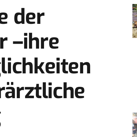
e der
 –ihre
lichkeiten
erärztliche
g