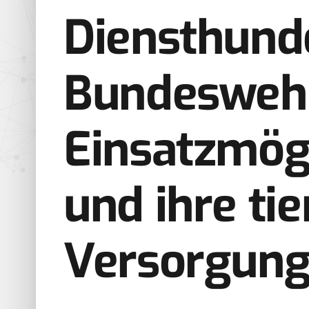
Diensthund
Bundeswehr
Einsatzmög
und ihre ­ti
Versorgun