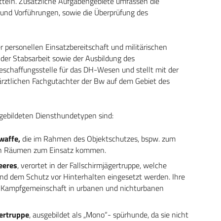
tteln. Zusätzliche Aufgabengebiete umfassen die
und Vorführungen, sowie die Überprüfung des
r personellen Einsatzbereitschaft und militärischen
 der Stabsarbeit sowie der Ausbildung des
eschaffungsstelle für das DH-Wesen und stellt mit der
ztlichen Fachgutachter der Bw auf dem Gebiet des
sgebildeten Diensthundetypen sind:
waffe,
die im Rahmen des Objektschutzes, bspw. zum
hen Räumen zum Einsatz kommen.
eeres
, verortet in der Fallschirmjägertruppe, welche
und dem Schutz vor Hinterhalten eingesetzt werden. Ihre
en Kampfgemeinschaft in urbanen und nichturbanen
ertruppe
, ausgebildet als „Mono“- ­spürhunde, da sie nicht