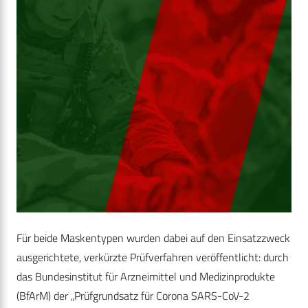
Für beide Maskentypen wurden dabei auf den Einsatzzweck
ausgerichtete, verkürzte Prüfverfahren veröffentlicht: durch
das Bundesinstitut für Arzneimittel und Medizinprodukte
(BfArM) der „Prüfgrundsatz für Corona SARS-CoV-2