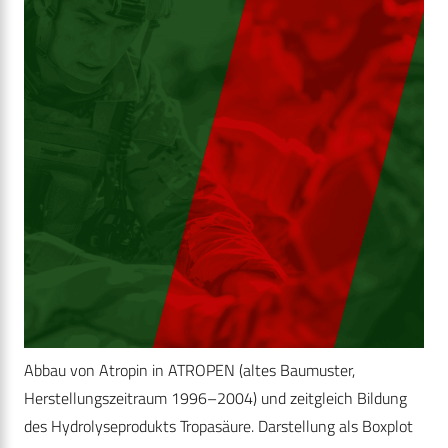
Abbau von Atropin in ATROPEN (altes Baumuster,
Herstellungszeitraum 1996–2004) und zeitgleich Bildung
des Hydrolyseprodukts Tropasäure. Darstellung als Boxplot