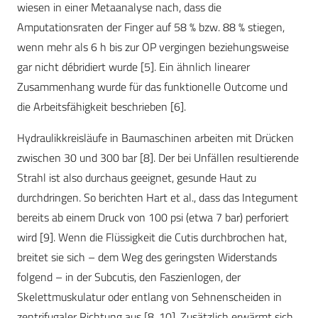
wiesen in einer Metaanalyse nach, dass die
Amputationsraten der Finger auf 58 % bzw. 88 % stiegen,
wenn mehr als 6 h bis zur OP vergingen beziehungsweise
gar nicht débridiert wurde [5]. Ein ähnlich linearer
Zusammenhang wurde für das funktionelle Outcome und
die Arbeitsfähigkeit beschrieben [6].
Hydraulikkreisläufe in Baumaschinen arbeiten mit Drücken
zwischen 30 und 300 bar [8]. Der bei Unfällen resultierende
Strahl ist also durchaus geeignet, gesunde Haut zu
durchdringen. So berichten Hart et al., dass das Integument
bereits ab einem Druck von 100 psi (etwa 7 bar) perforiert
wird [9]. Wenn die Flüssigkeit die Cutis durchbrochen hat,
breitet sie sich – dem Weg des geringsten Widerstands
folgend – in der Subcutis, den Faszienlogen, der
Skelettmuskulatur oder entlang von Sehnenscheiden in
zentrifugaler Richtung aus [8, 10]. Zusätzlich erwärmt sich