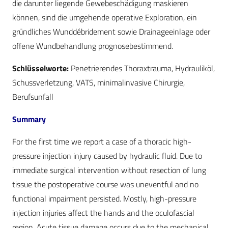
die darunter liegende Gewebeschädigung maskieren
können, sind die umgehende operative Exploration, ein
gründliches Wunddébridement sowie Drainageeinlage oder
offene Wundbehandlung prognosebestimmend.
Schlüsselworte:
Penetrierendes Thoraxtrauma, Hydrauliköl,
Schussverletzung, VATS, minimalinvasive Chirurgie,
Berufsunfall
Summary
For the first time we report a case of a thoracic high-
pressure injection injury caused by hydraulic fluid. Due to
immediate surgical intervention without resection of lung
tissue the postoperative course was uneventful and no
functional impairment persisted. Mostly, high-pressure
injection injuries affect the hands and the oculofascial
region. Acute tissue damage occurs due to the mechanical,