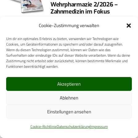
Wehrpharmazie 2/2026 –
Zahnmedizin im Fokus
Von moderner Militärzahnmedizin über
Cookie-Zustimmung verwalten
die Fähigkeiten des Kommandos
Um dir ein optimales Erlebnis zu bieten, verwenden wir Technologien wie
Sanitätsdienstliche
Cookies, um Geräteinformationen zu speichern und/oder darauf zuzugreifen.
Einsatzunterstützung bis zum
Wenn du diesen Technologien zustimmst, können wir Daten wie das
Surfverhalten oder eindeutige IDs auf dieser Website verarbeiten. Wenn du deine
Interview mit Generalarzt Dr. Bruno
Zustimmung nicht erteilst oder zurückziehst, können bestimmte Merkmale und
Most: Die neue Ausgabe der
Funktionen beeinträchtigt werden.
„Wehrmedizin und Wehrpharmazie“…
Akzeptieren
Mehr
Ablehnen
8. April 2026
HUMANMEDIZIN
Krieg in der Ukraine –
Einstellungen ansehen
Implikationen für die
chirurgisch tätigen
Cookie-Richtlinie
Datenschutzerklärung
Impressum
Sanitätsoffiziere in Large-Scale