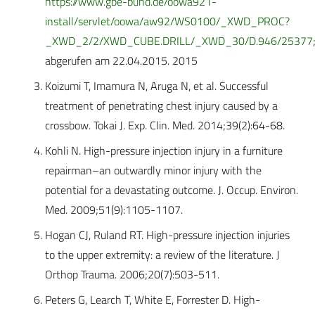
https://www.gbe-bund.de/oowa921-
install/servlet/oowa/aw92/WS0100/_XWD_PROC?
_XWD_2/2/XWD_CUBE.DRILL/_XWD_30/D.946/25377
abgerufen am 22.04.2015. 2015
Koizumi T, Imamura N, Aruga N, et al. Successful
treatment of penetrating chest injury caused by a
crossbow. Tokai J. Exp. Clin. Med. 2014;39(2):64-68.
Kohli N. High-pressure injection injury in a furniture
repairman–an outwardly minor injury with the
potential for a devastating outcome. J. Occup. Environ.
Med. 2009;51(9):1105-1107.
Hogan CJ, Ruland RT. High-pressure injection injuries
to the upper extremity: a review of the literature. J
Orthop Trauma. 2006;20(7):503-511.
Peters G, Learch T, White E, Forrester D. High-