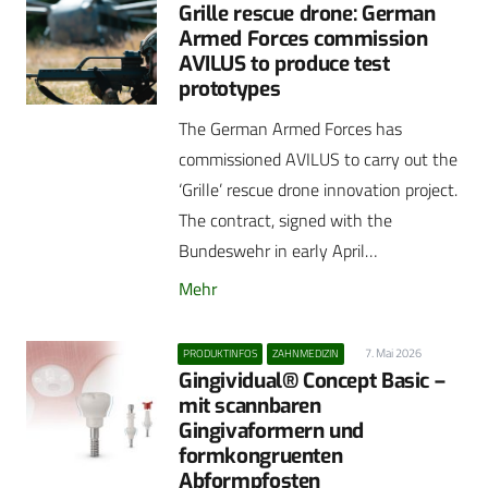
Grille rescue drone: German
Armed Forces commission
AVILUS to produce test
prototypes
The German Armed Forces has
commissioned AVILUS to carry out the
‘Grille’ rescue drone innovation project.
The contract, signed with the
Bundeswehr in early April…
Mehr
7. Mai 2026
PRODUKTINFOS
ZAHNMEDIZIN
Gingividual® Concept Basic –
mit scannbaren
Gingivaformern und
formkongruenten
Abformpfosten