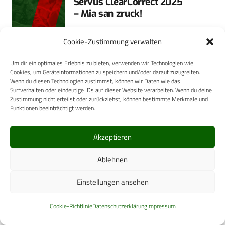
Servus ClearCorrect 2025
– Mia san zruck!
ClearCorrect ist zurück in
Cookie-Zustimmung verwalten
München! Die Aligner-Marke von
Straumann lädt am 23. und 24.
Um dir ein optimales Erlebnis zu bieten, verwenden wir Technologien wie
Cookies, um Geräteinformationen zu speichern und/oder darauf zuzugreifen.
Mai 2025 zum Innovation
Wenn du diesen Technologien zustimmst, können wir Daten wie das
Summit in die bayerische
Surfverhalten oder eindeutige IDs auf dieser Website verarbeiten. Wenn du deine
Zustimmung nicht erteilst oder zurückziehst, können bestimmte Merkmale und
Landeshauptstadt ein.
Funktionen beeinträchtigt werden.
Mehr
Akzeptieren
26. Februar 2025
ZAHNMEDIZIN
Ablehnen
TOXAVIT: Neues Design =
bewährte Rettung
Einstellungen ansehen
Das erste arsenfreie
Cookie-Richtlinie
Datenschutzerklärung
Impressum
Devitalisationsmittel der Welt –