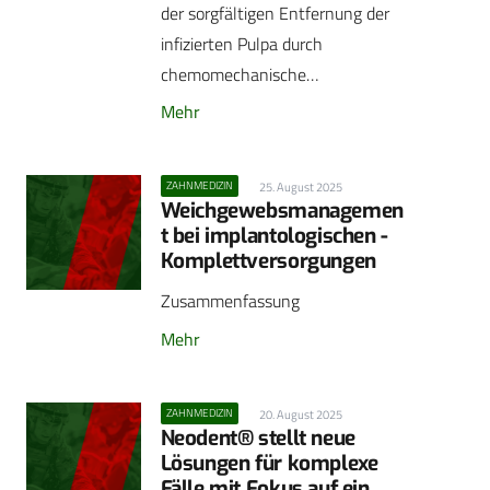
der sorgfältigen Entfernung der
infizierten Pulpa durch
chemomechanische…
Mehr
ZAHNMEDIZIN
25. August 2025
Weichgewebsmanagemen
t bei implantologischen ­
Komplettversorgungen
Zusammenfassung
Mehr
ZAHNMEDIZIN
20. August 2025
Neodent® stellt neue
Lösungen für komplexe
Fälle mit Fokus auf ein