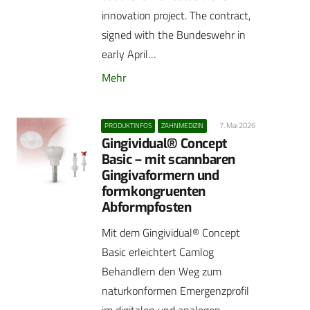
innovation project. The contract,
signed with the Bundeswehr in
early April…
Mehr
7. Mai 2026
PRODUKTINFOS
ZAHNMEDIZIN
Gingividual® Concept
Basic – mit scannbaren
Gingivaformern und
formkongruenten
Abformpfosten
Mit dem Gingividual® Concept
Basic erleichtert Camlog
Behandlern den Weg zum
naturkonformen Emergenzprofil
im digitalen und analogen