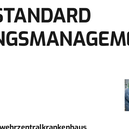
STANDARD
NGSMANAGEM
wehrzentralkrankenhaus