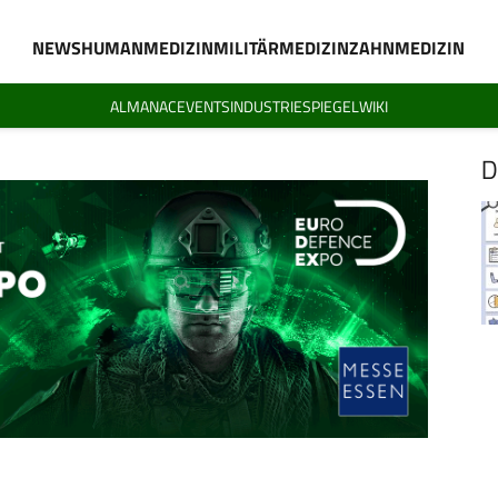
NEWS
HUMANMEDIZIN
MILITÄRMEDIZIN
ZAHNMEDIZIN
ALMANAC
EVENTS
INDUSTRIESPIEGEL
WIKI
D