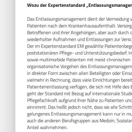
Wozu der Expertenstandard „Entlassungsmanage
Das Entlassungsmanagement dient der Vermeidung vo
Patienten nach dem Krankenhausaufenthalt. Versorgu
Betroffenen und ihrer Angehörigen, aber auch durch 
wiederholter Aufnahmen und Entlassungen zur Vers
Der im Expertenstandard EM gewählte Patientenbegrif
poststationären Pflege- und Unterstützungsbedarf. I
sowie multimorbide Patienten mit meist chronischen 
organisatorische Vorgehen des Entlassungsmanagemen
in direkter Form zwischen allen Beteiligten oder Einsa
vielmehr in Rechnung, dass viele Einrichtungen bere
Patientenentlassung verfügen, die sich mit Hilfe des
geht der Standard mit Bezug auf internationale Stud
Pflegefachkraft aufgrund ihrer Nähe zu Patienten un
einnimmt. Das heißt jedoch nicht, dass sie alle Schr
gelungenes Entlassungsmanagement kann nur in multi
auch die anderen Berufsgruppen aus Medizin, Sozialar
Anteil wahrnehmen.