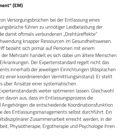
ment“ (EM)
n Versorgungsbrüchen bei der Entlassung eines
ngsbrüche führen zu unnötiger Leidbelastung der
die damit oftmals verbundenen „Drehtüreffekte“
chwendung knapper Ressourcen im Gesundheitswesen.
f bezieht sich primär auf Personen mit einem
n der Mehrzahl handelt es sich dabei um ältere Menschen
Erkrankungen. Der Expertenstandard regelt nicht das
ts innerhalb der jeweiligen Einrichtungen (Absprachen
tz einer koordinierenden Vermittlungsinstanz). Er stellt
its über Ansätze einer systematischen
 Expertenstandards weiter optimieren lassen. Gleichwohl
ien davon aus, dass im Entlassungsprozess die
d Angehörigen die entscheidende Koordinationsfunktion
itte des Entlassungsmanagements selbst durchführt. Ein
disziplinärer Zusammenarbeit erreicht werden, in der
beit, Physiotherapie, Ergotherapie und Psychologie ihren