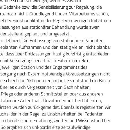
wurde schon schwieriger, wenn es z.B. um
Gedanke bzw. die Sensibilisierung zur Regelung, die
te noch nicht. Grundlegend finden Mitarbeiter es schön,
iel der Funktionalität in der Regel von wenigen Initiatoren
ntlassungen aus stationärer Behandlung wurde zwar
riedenstellend geplant und umgesetzt.
ar definiert. Die Entlassung von stationären Patienten
geplanten Aufnahmen und den stetig vielen, nicht planbar
, dass über Entlassungen häufig kurzfristig entschieden
 mit Versorgungsbedarf nach Extern in direkter
r jeweiligen Station und des Engagements des
versorgung nach Extern notwendige Voraussetzungen nicht
nterschiedliche Aktionen redundant. Es entstand ein Bruch
f, sei es durch Vergessenheit von Sachinhalten,
flege oder anderen Schnittstellen oder aus anderen
stationäre Aufenthalt. Unzufriedenheit bei Patienten,
zten wurden zurückgemeldet. Ebenfalls registrierten wir
chs, der in der Regel zu Unsicherheiten bei Patienten
ntsprechend seinem Erfahrungswerten und Wissenstand bei
 So ergaben sich unkoordinierte zeitaufwändige