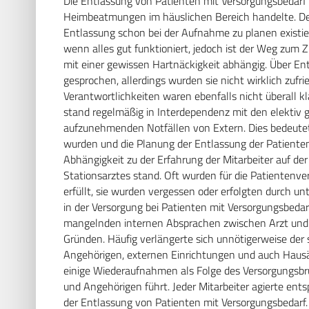
Die Entlassung von Patienten mit Versorgungsbedarf 
Heimbeatmungen im häuslichen Bereich handelte. Der 
Entlassung schon bei der Aufnahme zu planen existier
wenn alles gut funktioniert, jedoch ist der Weg zum Z
mit einer gewissen Hartnäckigkeit abhängig. Über E
gesprochen, allerdings wurden sie nicht wirklich zuf
Verantwortlichkeiten waren ebenfalls nicht überall kl
stand regelmäßig in Interdependenz mit den elektiv 
aufzunehmenden Notfällen von Extern. Dies bedeutete
wurden und die Planung der Entlassung der Patienten
Abhängigkeit zu der Erfahrung der Mitarbeiter auf de
Stationsarztes stand. Oft wurden für die Patienten
erfüllt, sie wurden vergessen oder erfolgten durch u
in der Versorgung bei Patienten mit Versorgungsbedar
mangelnden internen Absprachen zwischen Arzt und P
Gründen. Häufig verlängerte sich unnötigerweise der 
Angehörigen, externen Einrichtungen und auch Hausär
einige Wiederaufnahmen als Folge des Versorgungsbru
und Angehörigen führt. Jeder Mitarbeiter agierte e
der Entlassung von Patienten mit Versorgungsbedarf.