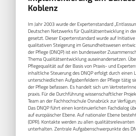
Koblenz
Im Jahr 2003 wurde der Expertenstandard „Entlassu
Deutschen Netzwerks für Qualitätsentwicklung in der 
gesetzt. Dieser Expertenstandard wurde auf Initiativ
qualitativen Steigerung im Gesundheitswesen entwic
der Pflege (DNQP) ist ein bundesweiter Zusammenschl
Thema Qualitätsentwicklung auseinandersetzen. Über
Pflegequalität auf der Basis von Praxis- und Expertens
inhaltliche Steuerung des DNQP erfolgt durch einen 
unterschiedlichen Aufgabenfeldern der Pflege tätig si
der Pflege befassen. Es handelt sich um VertreterIn
praxis. Für die Durchführung wissenschaftlicher Proje
Team an der Fachhochschule Osnabrück zur Verfügun
Das DNQP führt einen kontinuierlichen Fachdialog üb
auf europäischer Ebene. Auf nationaler Ebene besteh
(DPR). Kontakte werden zu allen qualitätsrelevanten
unterhalten. Zentrale Aufgabenschwerpunkte des DN