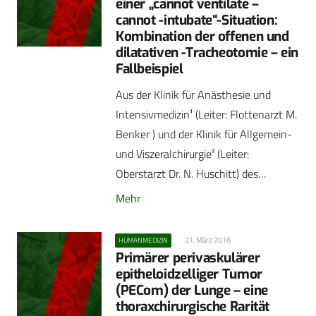
einer „cannot ventilate –
cannot -intubate“-Situation:
Kombination der offenen und
dilatativen -Tracheotomie – ein
Fallbeispiel
Aus der Klinik für Anästhesie und
Intensivmedizin¹ (Leiter: Flottenarzt M.
Benker ) und der Klinik für Allgemein-
und Viszeralchirurgie² (Leiter:
Oberstarzt Dr. N. Huschitt) des…
Mehr
21. März 2016
HUMANMEDIZIN
Primärer perivaskulärer
epitheloidzelliger Tumor
(PECom) der Lunge – eine
thoraxchirurgische Rarität