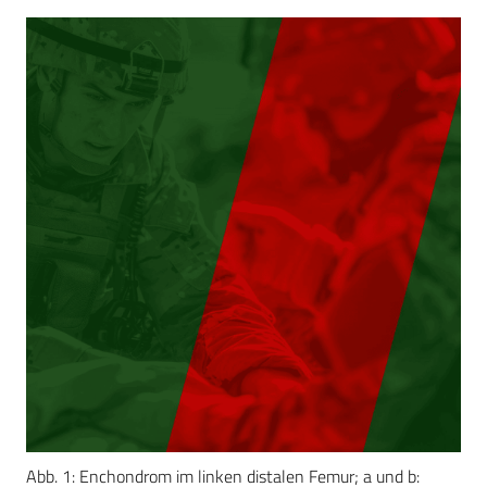
Abb. 1: Enchondrom im linken distalen Femur; a und b: