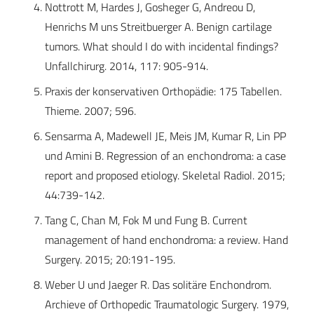
Nottrott M, Hardes J, Gosheger G, Andreou D,
Henrichs M uns Streitbuerger A. Benign cartilage
tumors. What should I do with incidental findings?
Unfallchirurg. 2014, 117: 905-914.
Praxis der konservativen Orthopädie: 175 Tabellen.
Thieme. 2007; 596.
Sensarma A, Madewell JE, Meis JM, Kumar R, Lin PP
und Amini B. Regression of an enchondroma: a case
report and proposed etiology. Skeletal Radiol. 2015;
44:739-142.
Tang C, Chan M, Fok M und Fung B. Current
management of hand enchondroma: a review. Hand
Surgery. 2015; 20:191-195.
Weber U und Jaeger R. Das solitäre Enchondrom.
Archieve of Orthopedic Traumatologic Surgery. 1979,