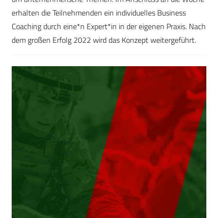
erhalten die Teilnehmenden ein individuelles Business
Coaching durch eine*n Expert*in in der eigenen Praxis. Nach
dem großen Erfolg 2022 wird das Konzept weitergeführt.