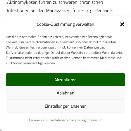
Aktinomykosen führen zu schweren, chronischen
Infektionen bei den Madagassen, ferner birgt der leider
florierende Sextourismus das Risiko der Übertragung sexuell
Cookie-Zustimmung verwalten
übertragener Erkrankungen. Auch tropische Mykosen,
beispielsweise Infektionen mit Sporothrix schenkii, sind
Um dir ein optimales Erlebnis zu bieten, verwenden wir Technologien wie
Cookies, um Geräteinformationen zu speichern und/oder darauf zuzugreifen.
neben den „banalen“ Aspergillosen nach den Berichten des
Wenn du diesen Technologien zustimmst, können wir Daten wie das
Professors keine Seltenheit auf der Insel. Seitens der
Surfverhalten oder eindeutige IDs auf dieser Website verarbeiten. Wenn du deine
Zustimmung nicht erteilst oder zurückziehst, können bestimmte Merkmale und
madagassischen Kollegen besteht ein Interesse an einer
Funktionen beeinträchtigt werden.
fortgesetzten Zusammenarbeit, das zu weiteren
Kooperationen einlädt.
Akzeptieren
Datum:
04.06.2012
Ablehnen
Quelle:
Wehrmedizin und Wehrpharmazie 2012/1
Einstellungen ansehen
Wehrmedizin und Wehrpharmazie 2012/1
Cookie-Richtlinie
Datenschutzerklärung
Impressum