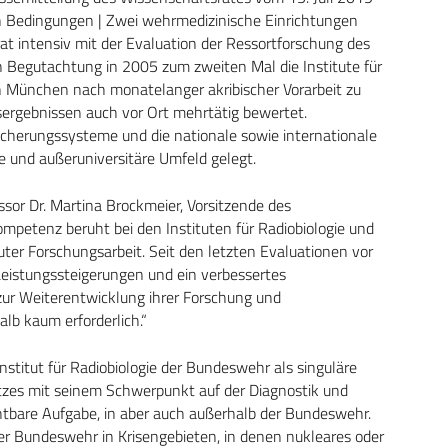
en Bedingungen | Zwei wehrmedizinische Einrichtungen
rat intensiv mit der Evaluation der Ressortforschung des
 Begutachtung in 2005 zum zweiten Mal die Institute für
in München nach monatelanger akribischer Vorarbeit zu
sergebnissen auch vor Ort mehrtätig bewertet.
icherungssysteme und die nationale sowie internationale
re und außeruniversitäre Umfeld gelegt.
or Dr. Martina Brockmeier, Vorsitzende des
mpetenz beruht bei den Instituten für Radiobiologie und
uter Forschungsarbeit. Seit den letzten Evaluationen vor
 Leistungssteigerungen und ein verbessertes
ur Weiterentwicklung ihrer Forschung und
lb kaum erforderlich.“
nstitut für Radiobiologie der Bundeswehr als singuläre
zes mit seinem Schwerpunkt auf der Diagnostik und
htbare Aufgabe, in aber auch außerhalb der Bundeswehr.
er Bundeswehr in Krisengebieten, in denen nukleares oder