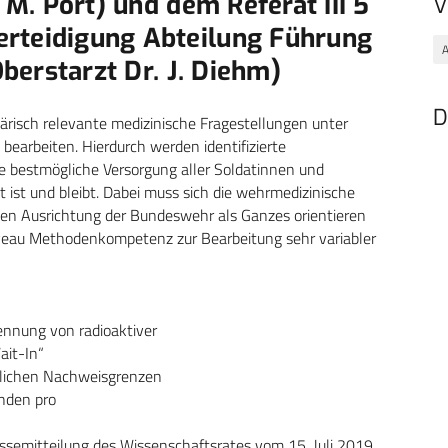
. M. Port) und dem Referat III 5
V
erteidigung Abteilung Führung
A
Oberstarzt Dr. J. Diehm)
D
tärisch relevante medizinische Fragestellungen unter
bearbeiten. Hierdurch werden identifizierte
die bestmögliche Versorgung aller Soldatinnen und
 ist und bleibt. Dabei muss sich die wehrmedizinische
igen Ausrichtung der Bundeswehr als Ganzes orientieren
iveau Methodenkompetenz zur Bearbeitung sehr variabler
ennung von radioaktiver
ait-In“
iedlichen Nachweisgrenzen
nden pro
ressemitteilung des Wissenschaftsrates vom 15. Juli 2019