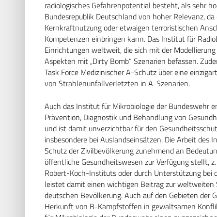
radiologisches Gefahrenpotential besteht, als sehr ho
Bundesrepublik Deutschland von hoher Relevanz, da
Kernkraftnutzung oder etwaigen terroristischen Ansch
Kompetenzen einbringen kann. Das Institut für Radi
Einrichtungen weltweit, die sich mit der Modellierun
Aspekten mit „Dirty Bomb“ Szenarien befassen. Zudem
Task Force Medizinischer A-Schutz über eine einzigar
von Strahlenunfallverletzten in A-Szenarien.
Auch das Institut für Mikrobiologie der Bundeswehr e
Prävention, Diagnostik und Behandlung von Gesundh
und ist damit unverzichtbar für den Gesundheitsschu
insbesondere bei Auslandseinsätzen. Die Arbeit des I
Schutz der Zivilbevölkerung zunehmend an Bedeutung 
öffentliche Gesundheitswesen zur Verfügung stellt, z.
Robert-Koch-Instituts oder durch Unterstützung bei d
leistet damit einen wichtigen Beitrag zur weltwei
deutschen Bevölkerung. Auch auf den Gebieten der G
Herkunft von B-Kampfstoffen in gewaltsamen Konflikt