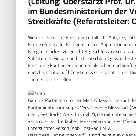
(Leitung: Oberstarzt Prof. Dr
im Bundesministerium der V
Streitkräfte (Referatsleiter: 
Wehrmedizinische Forschung erfüllt die Aufgabe, mili
Einbeziehung aller Fachgebiete und Approbationen zu 
Fähigkeitslücken zielgerichtet geschlossen, so dass 
Soldaten im Einsatz und in Deutschland gewährleistet
Forschung kontinuierlich an der aktuellen und künft
und gleichzeitig auf höchstem wissenschaftlichen N
Themen bereitstellen.
Gamma Portal Monitor der Med. A Task Force zur Erk
Kontamination im Körper. Verschiedene Messmodi („W
oder „Fast Track“, Walk Through “), die mit untersch
verbunden sind, erlauben Messzeiten von 2 – 3 Seku
untersuchter Person (Abb.: InstRadBioBw).
Dass diese Bedingungen erfüllt sind, zeigt nun die P