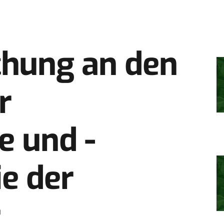
chung an den
r
e und ­
e der
r