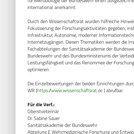
für Mikrobiologie der Bundeswehr einen ausgezeichne
international anerkannt.
Durch den Wissenschaftsrat wurden hilfreiche Hinwe
Fokussierung der Forschungsaktivitäten gegeben, ins
Infrastruktur, Autonomie, moderner Informationstechn
Internetzugängen. Diesen Thematiken werden die In
Fachabteilungen der Sanitätsakademie der Bundesweh
Bundeswehr und des Bundesministeriums der Verteidig
Leistungsfähigkeit und das Renommee der Forschungs
optimieren.
Die Einzelbewertungen der beiden Einrichtungen dur
WR (
https://www.wissenschaftsrat.de
) abrufbar.
Für die Verf.:
Oberstveterinär
Dr. Sabine Sauer
Sanitätsakademie der Bundeswehr
Abteilung E Wehrmedizinische Forschung und Entwic