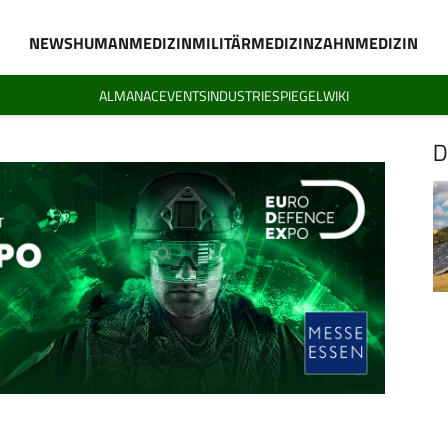
NEWS
HUMANMEDIZIN
MILITÄRMEDIZIN
ZAHNMEDIZIN
ALMANAC
EVENTS
INDUSTRIESPIEGEL
WIKI
D