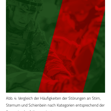
Abb. 4: Vergleich der Häufigkeiten der Störungen an Stirn,
Sternum und Schienbein nach Kategorien entsprechend der