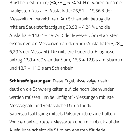
Brustbein (Sternum) (84,38
+
6,74 %). Hier waren auch die
häufigsten Ausfälle (Ausfallrate: 26,51
+
18,56 % der
Messzeit) zu verzeichnen. Am Schienbein betrug die
mittlere Sauerstoffsättigung 93,93
+
4,24 % und die
Ausfallrate 11,67
+
19,74 % der Messzeit. Am stabilsten
erschienen die Messungen an der Stirn (Ausfallrate: 3,28
+
6,29 % der Messzeit). Die mittlere Dauer der Ereignisse
betrug 12,8
+
4,7 s an der Stirn, 15,5
+
12,8 s am Sternum
und 13,7
+
11,0 s am Schienbein.
Schlussfolgerungen:
Diese Ergebnisse zeigen sehr
deutlich die Schwierigkeiten auf, die noch überwunden
werden müssen, um bei „inflight“-Messungen robuste
Messsignale und verlässliche Daten für die
Sauerstoffsättigung mittels Pulsoxymetrie zu erhalten.
Von den betrachteten Messorten und im Hinblick auf die
Ausfallrate scheint die Stirn am ehesten für derlei