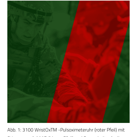
Abb. 1: 3100 WristOxTM -Pulsoximeteruhr (roter Pfeil) mit