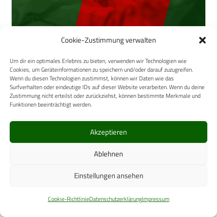
Cookie-Zustimmung verwalten
Abb. 5: Häufigkeit der bei den einzelnen Flügen
aufgetretenen Störungen am Stirnsensor nach Kategorien
Um dir ein optimales Erlebnis zu bieten, verwenden wir Technologien wie
entsprechend der Dauer des Ausfalls geordnet
Cookies, um Geräteinformationen zu speichern und/oder darauf zuzugreifen.
Wenn du diesen Technologien zustimmst, können wir Daten wie das
Erwartungsgemäß unterschieden sich die in Nepal und
Surfverhalten oder eindeutige IDs auf dieser Website verarbeiten. Wenn du deine
Zustimmung nicht erteilst oder zurückziehst, können bestimmte Merkmale und
Frankreich durchflogenen Höhenbänder. So wurden in
Funktionen beeinträchtigt werden.
Nepal Peakhöhen zwischen 1 700
m und 9
200 m, bei
sieben der zehn Flüge solche von mehr als 5 500 m
Akzeptieren
erreicht. Die mittlere Höhe während der Flüge variierte
zwischen 1 100 m und 6 200 m. In Frankreich lagen die
Ablehnen
maximal erreichten H
öhen zwischen 1
100 m und 5 000 m,
Einstellungen ansehen
4 der 10 Flüge erreichten Gipfelhöhen von mehr als
4 500 m. Die mittlere Höhe während der Flüge lag dort
Cookie-Richtlinie
Datenschutzerklärung
Impressum
zwischen 850 m und 2 900 m. Die thermische und