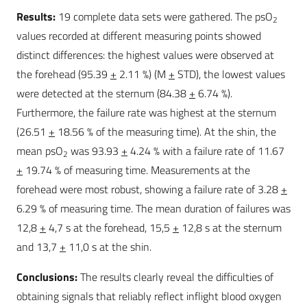
Results:
19 complete data sets were gathered. The psO
2
values recorded at different measuring points showed
distinct differences: the highest values were observed at
the forehead (95.39
+
2.11 %) (M
+
STD), the lowest values
were detected at the sternum (84.38
+
6.74 %).
Furthermore, the failure rate was highest at the sternum
(26.51
+
18.56 % of the measuring time). At the shin, the
mean psO
was 93.93
+
4.24 % with a failure rate of 11.67
2
+
19.74 % of measuring time. Measurements at the
forehead were most robust, showing a failure rate of 3.28
+
6.29 % of measuring time. The mean duration of failures was
12,8
+
4,7 s at the forehead, 15,5
+
12,8 s at the sternum
and 13,7
+
11,0 s at the shin.
Conclusions:
The results clearly reveal the difficulties of
obtaining signals that reliably reflect inflight blood oxygen