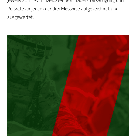
jeweils 251 496 Einzeldaten von Sauerstoffsättigung und
Pulsrate an jedem der drei Messorte aufgezeichnet und
ausgewertet.