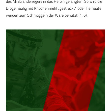
des Milzbranderregers in das Heroin gelangten. So wird die
Droge häufig mit Knochenmehl „gestreckt“ oder Tierhäute
werden zum Schmuggeln der Ware benutzt (1, 6).