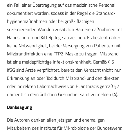
ein Fall einer Übertragung auf das me­di­zinische Personal
doku­mentiert worden, sodass in der Regel die Stan­dard­
hygienemaßnahmen oder bei groß- ­­flächigen
sezernierenden Wunden zusätzlich Barrier­e­maß­nah­men mit
Handschuh- und Kittelpflege aus­reichen. Es besteht daher
keine Notwendigkeit, bei der Versorgung von Patienten mit
Milzbrandinfektion eine FFP2-Maske zu tragen. Milz­brand
ist eine meldepflichtige Infektions­krank­heit. Gemäß § 6
IfSG sind Ärzte ver­pflichtet, bereits den Verdacht (nicht nur
Erkrankung an oder Tod durch Milzbrand) und den direkten
oder indirekten Labornachweis von B. anthracis gemäß §7
namentlich dem örtlichen Gesundheitsamt zu melden (4).
Danksagung
Die Autoren danken allen jetzigen und ehemaligen
Mitarbeitern des Instituts für Mikrobiologie der Bundeswehr,