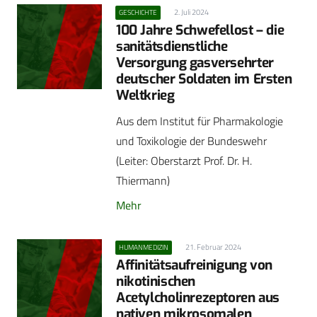
2. Juli 2024
GESCHICHTE
100 Jahre Schwefellost – die
sanitätsdienstliche
Versorgung gasversehrter
deutscher Soldaten im Ersten
Weltkrieg
Aus dem Institut für Pharmakologie
und Toxikologie der Bundeswehr
(Leiter: Oberstarzt Prof. Dr. H.
Thiermann)
Mehr
21. Februar 2024
HUMANMEDIZIN
Affinitätsaufreinigung von
nikotinischen
Acetylcholinrezeptoren aus
nativen mikrosomalen