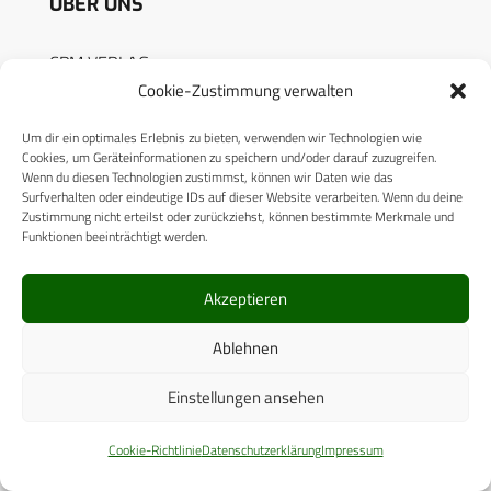
ÜBER UNS
CPM VERLAG
Cookie-Zustimmung verwalten
CPM PUBLICATIONS
Um dir ein optimales Erlebnis zu bieten, verwenden wir Technologien wie
CPM EVENTS
Cookies, um Geräteinformationen zu speichern und/oder darauf zuzugreifen.
Wenn du diesen Technologien zustimmst, können wir Daten wie das
KONTAKT
Surfverhalten oder eindeutige IDs auf dieser Website verarbeiten. Wenn du deine
Zustimmung nicht erteilst oder zurückziehst, können bestimmte Merkmale und
AUTORENHINWEISE
Funktionen beeinträchtigt werden.
MEDIADATEN
Akzeptieren
Ablehnen
Einstellungen ansehen
RECHTLICHES
Cookie-Richtlinie
Datenschutzerklärung
Impressum
Datenschutzerklärung