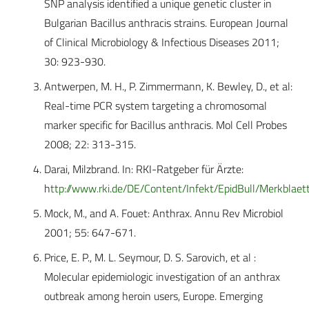
SNP analysis identified a unique genetic cluster in
Bulgarian Bacillus anthracis strains. European Journal
of Clinical Microbiology & Infectious Diseases 2011;
30: 923-930.
Antwerpen, M. H., P. Zimmermann, K. Bewley, D., et al:
Real-time PCR system targeting a chromosomal
marker specific for Bacillus anthracis. Mol Cell Probes
2008; 22: 313-315.
Darai, Milzbrand. In: RKI-Ratgeber für Ärzte:
h
ttp://www.rki.de/DE/Content/Infekt/EpidBull/Merkblae
Mock, M., and A. Fouet: Anthrax. Annu Rev Microbiol
2001; 55: 647-671.
Price, E. P., M. L. Seymour, D. S. Sarovich, et al :
Molecular epidemiologic investigation of an anthrax
outbreak among heroin users, Europe. Emerging