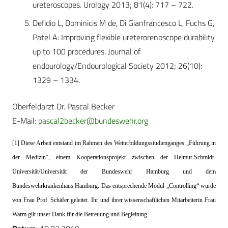
ureteroscopes. Urology 2013; 81(4): 717 – 722.
Defidio L, Dominicis M de, Di Gianfrancesco L, Fuchs G,
Patel A: Improving flexible ureterorenoscope durability
up to 100 procedures. Journal of
endourology/Endourological Society 2012; 26(10):
1329 – 1334.
Oberfeldarzt Dr. Pascal Becker
E-Mail:
pascal2becker@bundeswehr.org
[1] Diese Arbeit entstand im Rahmen des Weiterbildungsstudienganges „Führung in
der Medizin“, einem Kooperationsprojekt zwischen der Helmut-Schmidt-
Universität/Universität der Bundeswehr Hamburg und dem
Bundeswehrkrankenhaus Hamburg. Das entsprechende Modul „Controlling“ wurde
von Frau Prof. Schäfer geleitet. Ihr und ihrer wissenschaftlichen Mitarbeiterin Frau
Warm gilt unser Dank für die Betreuung und Begleitung.