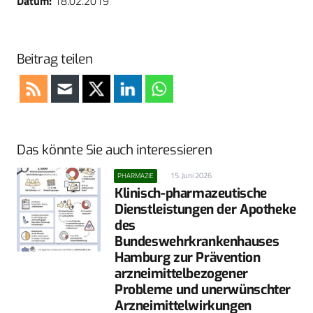
Datum:
18.02.2019
Beitrag teilen
Das könnte Sie auch interessieren
15. Juni 2026
PHARMAZIE
Klinisch-pharmazeutische
Dienstleistungen der Apotheke
des
Bundeswehrkrankenhauses
Hamburg zur Prävention
arzneimittel­bezogener
Probleme und unerwünschter
Arzneimittelwirkungen