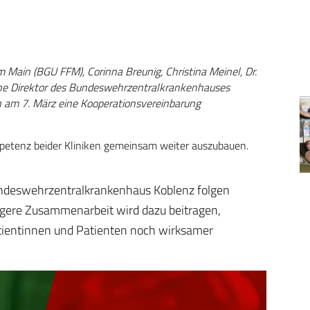
m Main (BGU FFM), Corinna Breunig, Christina Meinel, Dr.
he Direktor des Bundeswehrzentral­krankenhauses
 am 7. März eine Kooperations­vereinbarung
kompetenz beider Kliniken gemeinsam weiter auszubauen.
Bundeswehrzentralkrankenhaus Koblenz folgen
ngere Zusammenarbeit wird dazu beitragen,
tientinnen und Patienten noch wirksamer