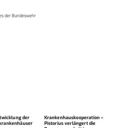
tes der Bundeswehr
twicklung der
Krankenhauskooperation –
Das 
krankenhäuser
Pistorius verlängert die
– ein