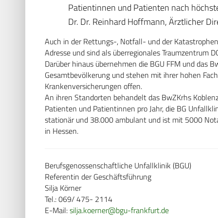
Patientinnen und Patienten nach höchsten
Dr. Dr. Reinhard Hoffmann, Ärztlicher Di
Auch in der Rettungs-, Notfall- und der Katastrophen
Adresse und sind als überregionales Traumzentrum DGU®
Darüber hinaus übernehmen die BGU FFM und das BwZ
Gesamtbevölkerung und stehen mit ihrer hohen Fach
Krankenversicherungen offen.
An ihren Standorten behandelt das BwZKrhs Koblenz
Patienten und Patientinnen pro Jahr, die BG Unfallkl
stationär und 38.000 ambulant und ist mit 5000 Nota
in Hessen.
Berufsgenossenschaftliche Unfallklinik (BGU)
Referentin der Geschäftsführung
Silja Körner
Tel.: 069/ 475- 2114
E-Mail:
silja.koerner@bgu-frankfurt.de