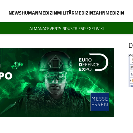
NEWS
HUMANMEDIZIN
MILITÄRMEDIZIN
ZAHNMEDIZIN
ALMANAC
EVENTS
INDUSTRIESPIEGEL
WIKI
D