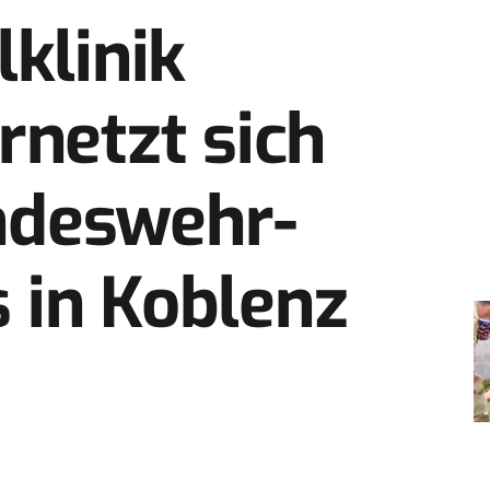
lklinik
rnetzt sich
ndeswehr­
 in Koblenz