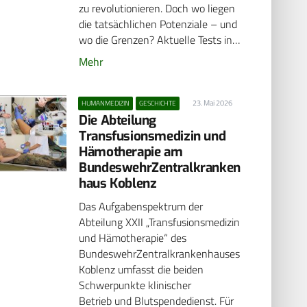
zu revolutionieren. Doch wo liegen
die tatsächlichen Potenziale – und
wo die Grenzen? Aktuelle Tests in…
Mehr
23. Mai 2026
HUMANMEDIZIN
GESCHICHTE
Die Abteilung
Transfusionsmedizin und
Hämotherapie am
BundeswehrZentralkranken
haus Koblenz
Das Aufgabenspektrum der
Abteilung XXII „Transfusionsmedizin
und Hämotherapie“ des
BundeswehrZentralkrankenhauses
Koblenz umfasst die beiden
Schwerpunkte klinischer
Betrieb und Blutspendedienst. Für