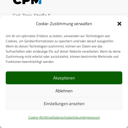
Carl-Zeiss-Straße 5
53340 Meckenheim
Cookie-Zustimmung verwalten
Telefon: +49 (0)2225 / 88 89 – 0
Um dir ein optimales Erlebnis zu bieten, verwenden wir Technologien wie
digital@cpm-verlag.de
Cookies, um Geräteinformationen zu speichern und/oder darauf zuzugreifen.
Wenn du diesen Technologien zustimmst, können wir Daten wie das
Surfverhalten oder eindeutige IDs auf dieser Website verarbeiten. Wenn du deine
Zustimmung nicht erteilst oder zurückziehst, können bestimmte Merkmale und
Funktionen beeinträchtigt werden.
Akzeptieren
Ablehnen
ÜBER UNS
Einstellungen ansehen
CPM VERLAG
CPM PUBLICATIONS
Cookie-Richtlinie
Datenschutzerklärung
Impressum
CPM EVENTS