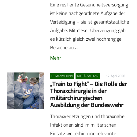
Eine resiliente Gesundheitsversorgung
ist keine nachgeordnete Aufgabe der
Verteidigung – sie ist gesamtstaatliche
Aufgabe. Mit dieser Überzeugung gab
es kürzlich gleich zwei hochrangige
Besuche aus…
Mehr
17. April 2026
HUMANMEDIZIN
MILITÄRMEDIZIN
„Train to Fight“ – Die Rolle der
Thoraxchirurgie in der
militärchirurgischen
Ausbildung der Bundeswehr
Thoraxverletzungen und thoraxnahe
Infektionen sind im militärischen
Einsatz weiterhin eine relevante